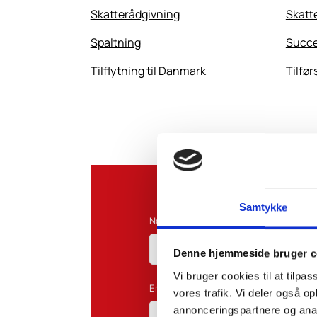
Skatterådgivning
Skatt
Spaltning
Succe
Tilflytning til Danmark
Tilfør
Samtykke
Navn*:
Denne hjemmeside bruger c
Vi bruger cookies til at tilpas
Email*:
vores trafik. Vi deler også 
annonceringspartnere og anal