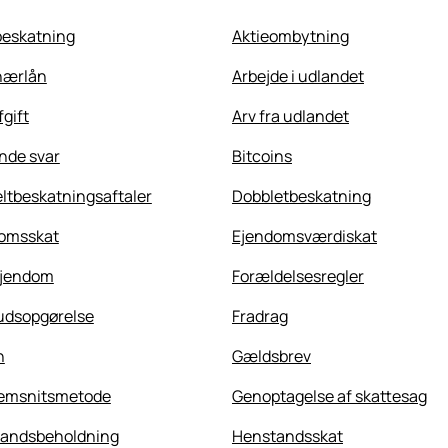
beskatning
Aktieombytning
nærlån
Arbejde i udlandet
gift
Arv fra udlandet
nde svar
Bitcoins
ltbeskatningsaftaler
Dobbletbeskatning
omsskat
Ejendomsværdiskat
ejendom
Forældelsesregler
udsopgørelse
Fradrag
n
Gældsbrev
emsnitsmetode
Genoptagelse af skattesag
andsbeholdning
Henstandsskat