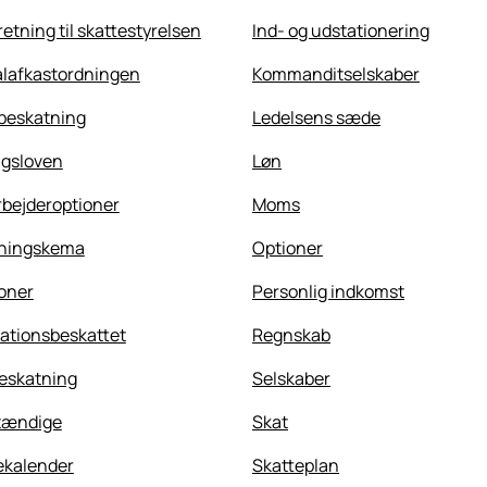
etning til skattestyrelsen
Ind- og udstationering
alafkastordningen
Kommanditselskaber
beskatning
Ledelsens sæde
ngsloven
Løn
bejderoptioner
Moms
ningskema
Optioner
oner
Personlig indkomst
sationsbeskattet
Regnskab
eskatning
Selskaber
tændige
Skat
ekalender
Skatteplan