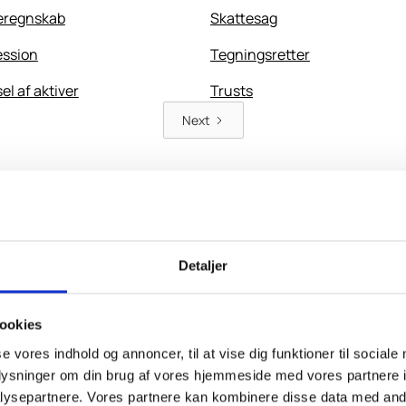
eregnskab
Skattesag
ssion
Tegningsretter
sel af aktiver
Trusts
Next
Kontakt os
Detaljer
Efternavn:
ookies
se vores indhold og annoncer, til at vise dig funktioner til sociale
Telefon*:
oplysninger om din brug af vores hjemmeside med vores partnere i
ysepartnere. Vores partnere kan kombinere disse data med andr