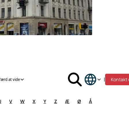
|
Kontakt 
Værd at vide
U
V
W
X
Y
Z
Æ
Ø
Å