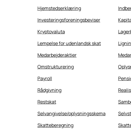
Hjemstedserklæring
Indber
Investeringsforeningsbeviser
Kapit
Kryptovaluta
Lager
Lempelse for udenlandsk skat
Ligni
Medarbejderaktier
Medar
Omstrukturering
Oplys
Payroll
Pensi
Rådgivning
Reali
Restskat
Samb
Selvangivelse/oplysningsskema
Selvs
Skatteberegning
Skatt