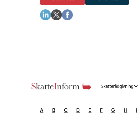
Skatterådgivning
A
B
C
D
E
F
G
H
I