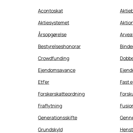
Acontoskat
Aktie
Aktiesystemet
Aktio
Årsopgørelse
Arveaf
Bestyrelseshonorar
Binde
Crowdfunding
Dobbe
Ejendomsavance
Ejend
Etf'er
Fast 
Forskerskatteordning
Forsk
Fraflytning
Fusio
Generationsskifte
Genn
Grundskyld
Henst