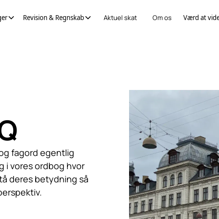
ger
Revision & Regnskab
Aktuel skat
Om os
Værd at vid
AQ
 og fagord egentlig
ig i vores ordbog hvor
stå deres betydning så
perspektiv.