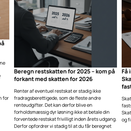
på
rne
Beregn restskatten for 2025 – kom på
Få 
f
forkant med skatten for 2026
Ska
fas
Renter af eventuel restskat er stadig ikke
 for
fradragsberettigede, som de fleste andre
Skat
renteudgifter. Det kan derfor blive en
fast
forholdsmæssig dyr løsning ikke at betale din
Skat
forventede restskat frivilligt inden årets udgang.
og f
Derfor opfordrer vi stadig til at du får beregnet