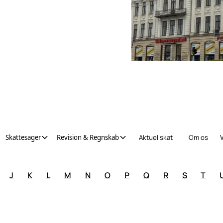
Skattesager
Revision & Regnskab
Aktuel skat
Om os
J
K
L
M
N
O
P
Q
R
S
T