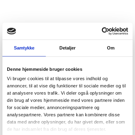
SkatteInform
Statsautoriseret Revisionspartnerselskab
Frederiksborggade 54 1. tv
1360 København K
CVR-NR. 35 39 42 06
Samtykke
Detaljer
Om
Tlf.:
33 32 10 10
Fax: 33 32 39 10
E-mail:
info@skatteinform.dk
Denne hjemmeside bruger cookies
Vi bruger cookies til at tilpasse vores indhold og
Ansvarsfraskrivelse
annoncer, til at vise dig funktioner til sociale medier og til
Da ovenstående alene er vejledende påtager vi os
at analysere vores trafik. Vi deler også oplysninger om
ikke ansvar for dispositioner, der måtte træffes på
din brug af vores hjemmeside med vores partnere inden
baggrund af ovenstående uden forudgående
for sociale medier, annonceringspartnere og
individuel rådgivning. Vi påtager os ikke ansvar for
analysepartnere. Vores partnere kan kombinere disse
fejl og mangler.
data med andre oplysninger, du har givet dem, eller som
Genveje
de har indsamlet fra din brug af deres tjenester.