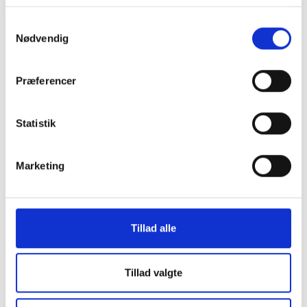
Vores ydelser
Samtykkevalg
Nødvendig
Grænser og satser
Præferencer
Aktuel skat
Succeshistorier
Statistik
Om os
Marketing
Nyttige links
Kontakt os
Tillad alle
Tillad valgte
GDPR Politik