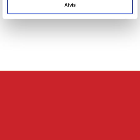
Afvis
Servicevilkår
Databehandleraftale
Karriere hos Skatteinform
© 2024 Skatteinform. Alle rettigheder reserveret.