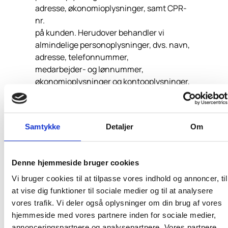
adresse, økonomioplysninger, samt CPR-
nr.
på kunden. Herudover behandler vi
almindelige personoplysninger, dvs. navn,
adresse, telefonnummer,
medarbejder- og lønnummer,
økonomioplysninger og kontooplysninger,
samt CPR-nr. på kundens
medarbejdere.
Samtykke
Detaljer
Om
Oplysninger om verserende eller
potentielle retssager mod kunden.
Denne hjemmeside bruger cookies
6.2 Til hvilke formål
Vi bruger cookies til at tilpasse vores indhold og annoncer, til
indsamles oplysningerne
at vise dig funktioner til sociale medier og til at analysere
og grundlaget herfor
vores trafik. Vi deler også oplysninger om din brug af vores
hjemmeside med vores partnere inden for sociale medier,
annonceringspartnere og analysepartnere. Vores partnere