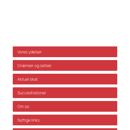
Da ovenstående alene er vejledende påtager vi os
ikke ansvar for dispositioner, der måtte træffes på
baggrund af ovenstående uden forudgående
individuel rådgivning. Vi påtager os ikke ansvar for
fejl og mangler.
Genveje
Vores ydelser
Grænser og satser
Aktuel skat
Succeshistorier
Om os
Nyttige links