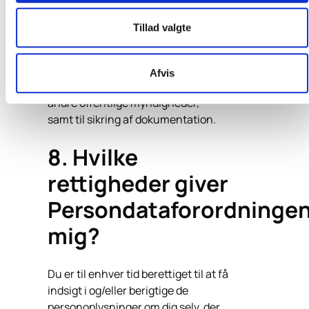
arbejdsbetinget behov for at
behandle dem. Opbevaringsperioden er
Tillad valgte
fastsat i forhold til de forpligtelser,
SkatteInform er underlagt i
henhold til gældende lovgivning,
Afvis
SkatteInforms netværk, revisortilsynet,
andre offentlige myndigheder,
samt til sikring af dokumentation.
8. Hvilke
rettigheder giver
Persondataforordninge
mig?
Du er til enhver tid berettiget til at få
indsigt i og/eller berigtige de
personoplysninger om dig selv, der