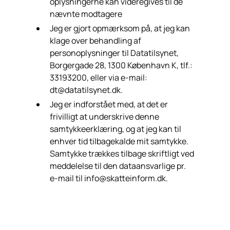
oplysningerne kan videregives til de
nævnte modtagere
Jeg er gjort opmærksom på, at jeg kan
klage over behandling af
personoplysninger til Datatilsynet,
Borgergade 28, 1300 København K, tlf.:
33193200, eller via e-mail:
dt@datatilsynet.dk.
Jeg er indforstået med, at det er
frivilligt at underskrive denne
samtykkeerklæring, og at jeg kan til
enhver tid tilbagekalde mit samtykke.
Samtykke trækkes tilbage skriftligt ved
meddelelse til den dataansvarlige pr.
e-mail til info@skatteinform.dk.