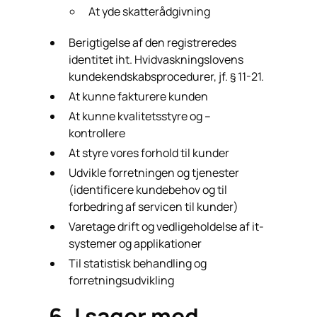
At yde skatterådgivning
Berigtigelse af den registreredes
identitet iht. Hvidvaskningslovens
kundekendskabsprocedurer, jf. § 11-21.
At kunne fakturere kunden
At kunne kvalitetsstyre og –
kontrollere
At styre vores forhold til kunder
Udvikle forretningen og tjenester
(identificere kundebehov og til
forbedring af servicen til kunder)
Varetage drift og vedligeholdelse af it-
systemer og applikationer
Til statistisk behandling og
forretningsudvikling
6. I sager med