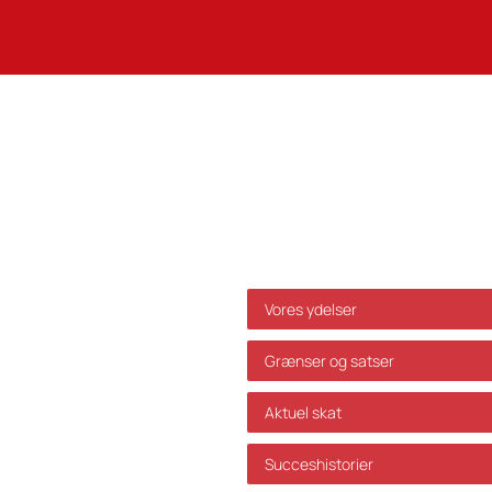
Genveje
Vores ydelser
Grænser og satser
Aktuel skat
Succeshistorier