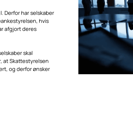
. Derfor har selskaber
teankestyrelsen, hvis
r afgjort deres
elskaber skal
at Skattestyrelsen
ert, og derfor ønsker