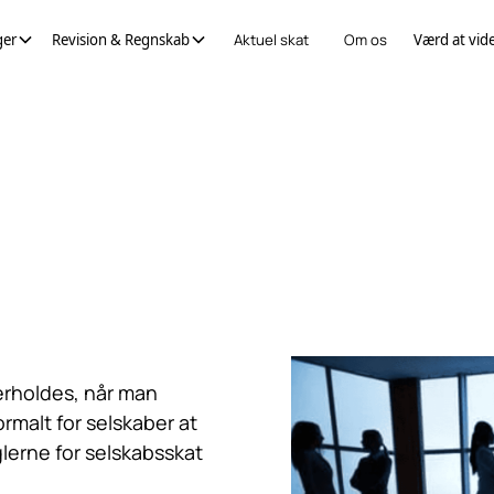
ger
Revision & Regnskab
Aktuel skat
Om os
Værd at vid
erholdes, når man
ormalt for selskaber at
glerne for selskabsskat