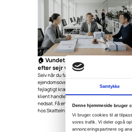
🏠 Vundet! Klient beholder sit hje
efter sejr ved Skatteankenævnet
Selv når du følger professionel rådgivning v
ejendomsoverdragelse, kan Skattestyrelsen
Samtykke
fejlagtigt kræve ekstra skat. Vi beviste, at vo
klient handlede korrekt, og fik hele kravet
nedsat. Få en gratis vurdering af din skatte
Denne hjemmeside bruger c
hos SkatteInform.
Vi bruger cookies til at tilpas
vores trafik. Vi deler også 
annonceringspartnere og anal