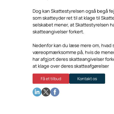
Dog kan Skattestyrelsen også begå fejl
som skatteyder ret til at klage til Skat
selskabet mener, at Skattestyrelsen ha
skatteangivelser forkert.
Nedenfor kan du læse mere om, hvad s
væreopmærksomme på, hvis de mener, 
har afgjort deres skatteangivelser fork
at klage over deres skatteafgørelser
Få et tilbud
Kontakt os