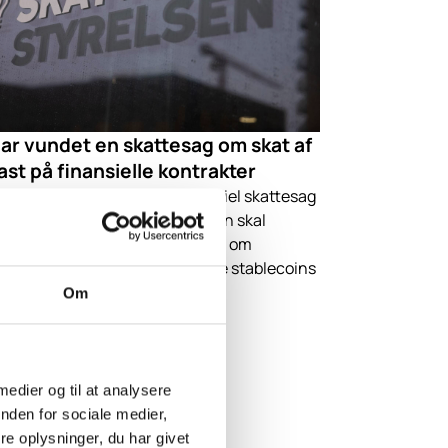
har vundet en skattesag om skat af
ast på finansielle kontrakter
teInform har vundet en principiel skattesag
ndsskatteretten. Skattestyrelsen skal
ptage skatteansættelsen i sag om
rbeskatning af afkast på stjålne stablecoins
DT).
Om
 medier og til at analysere
nden for sociale medier,
e oplysninger, du har givet