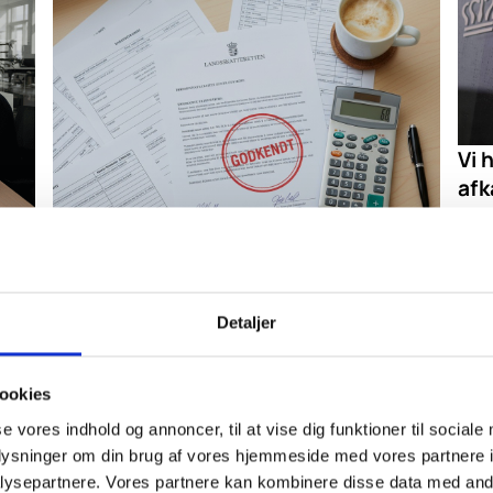
Vi 
afk
Skat
m
i La
geno
ed
lage
(US
Detaljer
Fuldt medhold i Landsskatteretten -
res
Skønsmæssig fastsættelse annulleret
SkatteInform fik fuldt medhold i
sag
ookies
Landsskatteretten - Skattestyrelsens
se vores indhold og annoncer, til at vise dig funktioner til sociale
skønsmæssige fastsættelse annulleret. Læs
oplysninger om din brug af vores hjemmeside med vores partnere i
succeshistorien her.
ysepartnere. Vores partnere kan kombinere disse data med andr