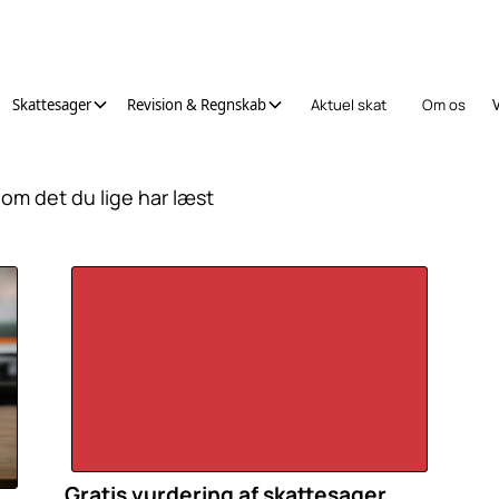
Skattesager
Revision & Regnskab
Aktuel skat
Om os
 om det du lige har læst
Gratis vurdering af skattesager