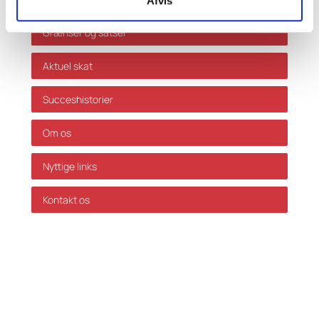
Afvis
Grænser og satser
Aktuel skat
Succeshistorier
Om os
Nyttige links
Kontakt os
GDPR Politik