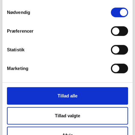
Statsautoriseret Revisionspartnerselskab
Samtykkevalg
Frederiksborggade 54 1. tv
Nødvendig
1360 København K
Præferencer
CVR-NR. 35 39 42 06
Tlf.:
33 32 10 10
Statistik
Fax: 33 32 39 10
E-mail:
info@skatteinform.dk
Marketing
Ansvarsfraskrivelse
Da ovenstående alene er vejledende påtager vi os
ikke ansvar for dispositioner, der måtte træffes på
Tillad alle
baggrund af ovenstående uden forudgående
individuel rådgivning. Vi påtager os ikke ansvar for
fejl og mangler.
Tillad valgte
Genveje
Vores ydelser