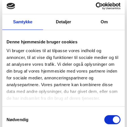
Samtykke
Detaljer
Om
Fuldt medhold i Landsskatteretten -
Skønsmæssig fastsættelse annulleret
SkatteInform fik fuldt medhold i
Denne hjemmeside bruger cookies
Landsskatteretten - Skattestyrelsens
skønsmæssige fastsættelse annulleret.
Vi bruger cookies til at tilpasse vores indhold og
Læs succeshistorien her.
annoncer, til at vise dig funktioner til sociale medier og til
at analysere vores trafik. Vi deler også oplysninger om
din brug af vores hjemmeside med vores partnere inden
for sociale medier, annonceringspartnere og
analysepartnere. Vores partnere kan kombinere disse
data med andre oplysninger, du har givet dem, eller som
de har indsamlet fra din brug af deres tjenester.
Samtykkevalg
Vi har vundet en skattesag om skat af
Nødvendig
afkast på finansielle kontrakter