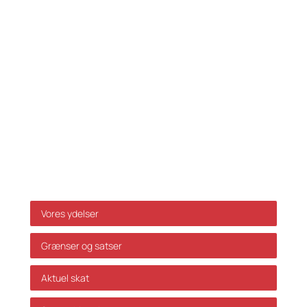
Tlf.:
33 32 10 10
Fax: 33 32 39 10
E-mail:
info@skatteinform.dk
Ansvarsfraskrivelse
Da ovenstående alene er vejledende påtager vi os
ikke ansvar for dispositioner, der måtte træffes på
baggrund af ovenstående uden forudgående
individuel rådgivning. Vi påtager os ikke ansvar for
fejl og mangler.
Genveje
Vores ydelser
Grænser og satser
Aktuel skat