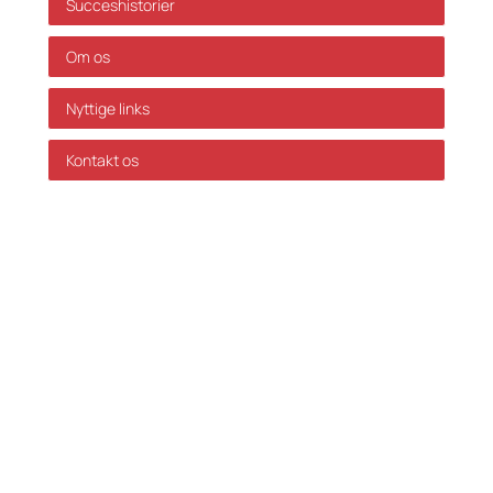
Succeshistorier
Om os
Nyttige links
Kontakt os
GDPR Politik
Servicevilkår
Databehandleraftale
Karriere hos Skatteinform
© 2024 Skatteinform. Alle rettigheder reserveret.