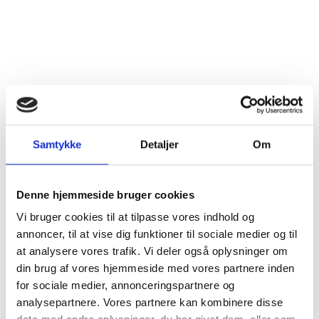
Kontakt os
SkatteInform
Statsautoriseret Revisionspartnerselskab
Frederiksborggade 54 1. tv
1360 København K
Samtykke
Detaljer
Om
CVR-NR. 35 39 42 06
Tlf.:
33 32 10 10
Denne hjemmeside bruger cookies
Fax: 33 32 39 10
Vi bruger cookies til at tilpasse vores indhold og
E-mail:
info@skatteinform.dk
annoncer, til at vise dig funktioner til sociale medier og til
at analysere vores trafik. Vi deler også oplysninger om
Ansvarsfraskrivelse
din brug af vores hjemmeside med vores partnere inden
Da ovenstående alene er vejledende påtager vi os
for sociale medier, annonceringspartnere og
ikke ansvar for dispositioner, der måtte træffes på
analysepartnere. Vores partnere kan kombinere disse
baggrund af ovenstående uden forudgående