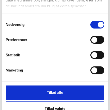
data med andre oplysninger, du har givet dem, eller som
individuel rådgivning. Vi påtager os ikke ansvar for
de har indsamlet fra din brug af deres tjenester.
fejl og mangler.
Genveje
Samtykkevalg
Nødvendig
Vores ydelser
Præferencer
Grænser og satser
Aktuel skat
Statistik
Succeshistorier
Marketing
Om os
Nyttige links
Tillad alle
Kontakt os
Tillad valgte