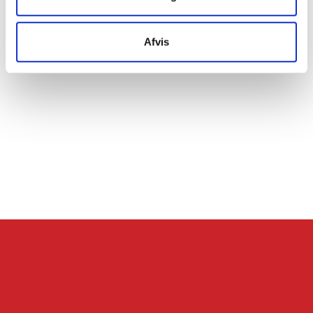
Afvis
GDPR Politik
Servicevilkår
Databehandleraftale
Karriere hos Skatteinform
© 2024 Skatteinform. Alle rettigheder reserveret.