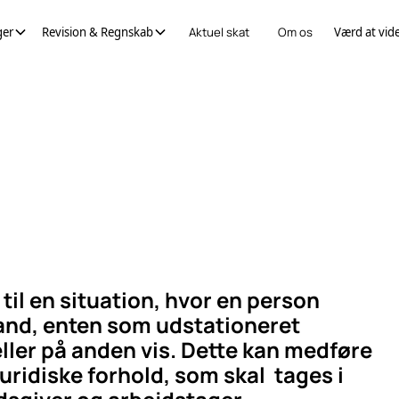
ger
Revision & Regnskab
Aktuel skat
Om os
Værd at vid
til en situation, hvor en person
land, enten som udstationeret
ller på anden vis. Dette kan medføre
ridiske forhold, som skal tages i