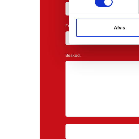
Email*:
Afvis
Besked: