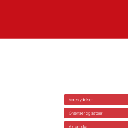
Genveje
Vores ydelser
Grænser og satser
Aktuel skat