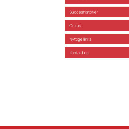
Succeshistorier
Om os
Nyttige links
i os ikke ansvar for
Kontakt os
d af ovenstående uden
s ikke ansvar for fejl og
t.
GDPR Politik
Servicevilkår