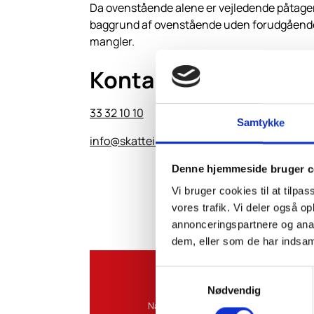
Da ovenstående alene er vejledende påtager v
baggrund af ovenstående uden forudgående in
mangler.
Kontakt os
33 32 10 10
Samtykke
info@skatteinform.dk
Denne hjemmeside bruger c
Vi bruger cookies til at tilpas
vores trafik. Vi deler også 
annonceringspartnere og anal
dem, eller som de har indsaml
Samtykkevalg
Nødvendig
Navn*: