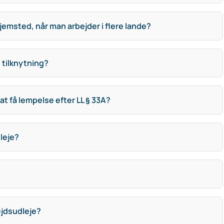
sted, når man arbejder i flere lande?
 tilknytning?
t få lempelse efter LL § 33A?
leje?
ejdsudleje?