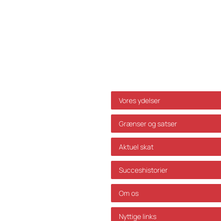
Genveje
Vores ydelser
Grænser og satser
Aktuel skat
Succeshistorier
Om os
Nyttige links