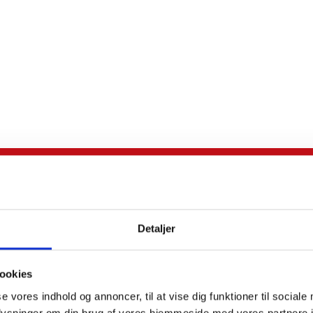
Kontakt os
Efternavn:
Detaljer
Telefon*:
ookies
se vores indhold og annoncer, til at vise dig funktioner til sociale
oplysninger om din brug af vores hjemmeside med vores partnere i