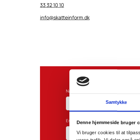
33 32 10 10
info@skatteinform.dk
Navn*:
Samtykke
Email*:
Denne hjemmeside bruger c
Vi bruger cookies til at tilpas
vores trafik. Vi deler også 