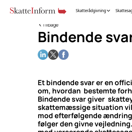
Skatterådgivning
Skattesa
Tilbage
Bindende sva
Et bindende svar er en offi
om, hvordan bestemte forho
Bindende svar giver skatte
skattemæssige situation vil
mod efterfølgende ændringe
følger den givne vejledning
med verserende skattesager