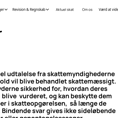
ger
Revision & Regnskab
Aktuel skat
Om os
Værd at vid
r
ciel udtalelse fra skattemyndighederne
ld vil blive behandlet skattemæssigt.
yderne sikkerhed for, hvordan deres
 blive vurderet, og kan beskytte dem
r i skatteopgørelsen, så længe de
. Bindende svar gives ikke sideløbende
 eller genoptagelsessager.