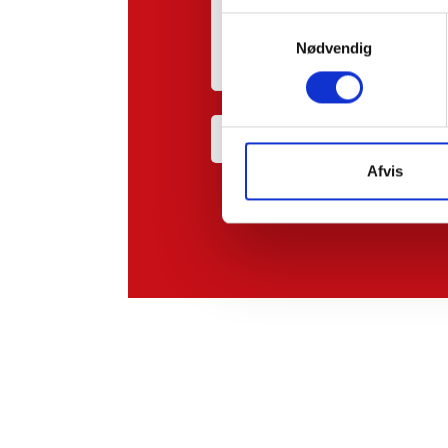
Samtykkevalg
Nødvendig
Afvis