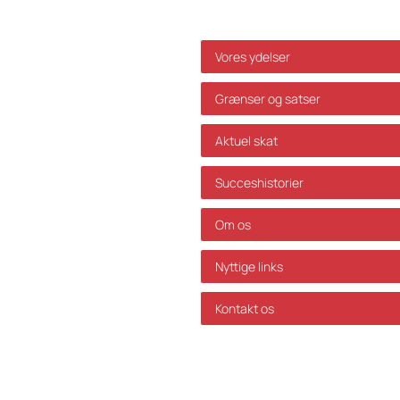
Genveje
Vores ydelser
Grænser og satser
Aktuel skat
Succeshistorier
Om os
Nyttige links
i os ikke ansvar for
Kontakt os
d af ovenstående uden
s ikke ansvar for fejl og