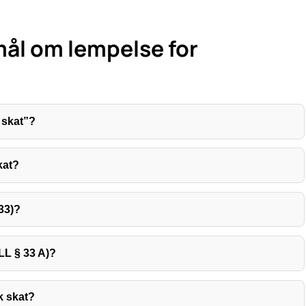
mål om lempelse for
 skat”?
kat?
33)?
L § 33 A)?
 skat?