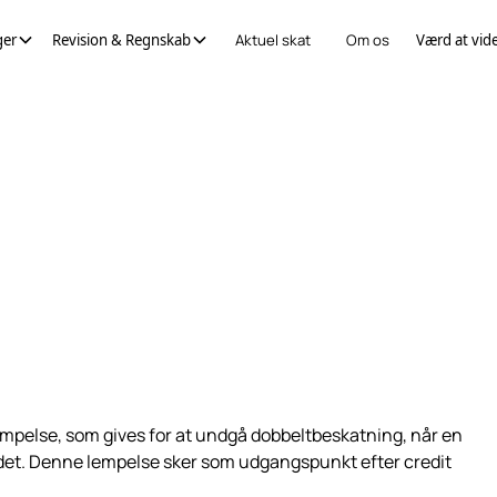
ger
Revision & Regnskab
Aktuel skat
Om os
Værd at vid
mpelse, som gives for at undgå dobbeltbeskatning, når en
ndet. Denne lempelse sker som udgangspunkt efter credit