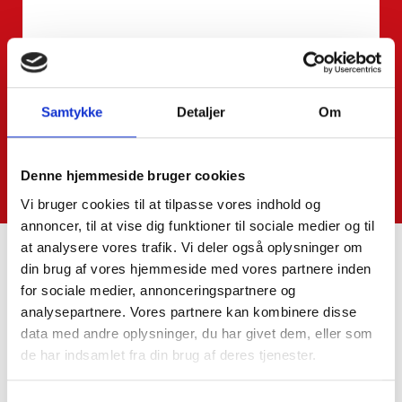
Samtykke
Detaljer
Om
Denne hjemmeside bruger cookies
Vi bruger cookies til at tilpasse vores indhold og
annoncer, til at vise dig funktioner til sociale medier og til
at analysere vores trafik. Vi deler også oplysninger om
din brug af vores hjemmeside med vores partnere inden
for sociale medier, annonceringspartnere og
Kontakt os
analysepartnere. Vores partnere kan kombinere disse
data med andre oplysninger, du har givet dem, eller som
SkatteInform
de har indsamlet fra din brug af deres tjenester.
Statsautoriseret Revisionspartnerselskab
Frederiksborggade 54 1. tv