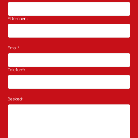
Efternavn:
Email*:
Telefon*:
Besked: