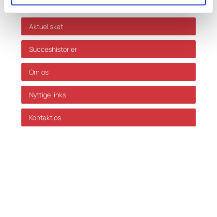
Grænser og satser
Aktuel skat
Succeshistorier
Om os
Nyttige links
Kontakt os
GDPR Politik
Servicevilkår