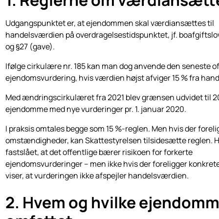
1. Reglerne om værdiansætt
Udgangspunktet er, at ejendommen skal værdiansættes til
handelsværdien på overdragelsestidspunktet, jf. boafgiftslo
og §27 (gave).
Ifølge cirkulære nr. 185 kan man dog anvende den seneste of
ejendomsvurdering, hvis værdien højst afviger 15 % fra han
Med ændringscirkulæret fra 2021 blev grænsen udvidet til 2
ejendomme med nye vurderinger pr. 1. januar 2020.
I praksis omtales begge som 15 %-reglen. Men hvis der foreli
omstændigheder, kan Skattestyrelsen tilsidesætte reglen. H
fastslået, at det offentlige bærer risikoen for forkerte
ejendomsvurderinger – men ikke hvis der foreligger konkret
viser, at vurderingen ikke afspejler handelsværdien.
2. Hvem og hvilke ejendomm