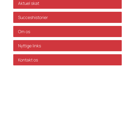
Aktuel skat
Succeshistorier
Om os
Nyttige links
Kontakt os
GDPR Politik
Servicevilkår
Databehandleraftale
Karriere hos Skatteinform