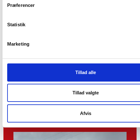
Præferencer
Statistik
Ejendomsavancebeskatning
Ejendomsavancebeskatning
Marketing
Få indsigt i ejendomsavancebeskatning i Danmark –
herunder hvordan avancen opgøres, og hvornår salg
af bolig er skattefrit.
October 31, 2024
Tillad alle
Tillad valgte
View all
Afvis