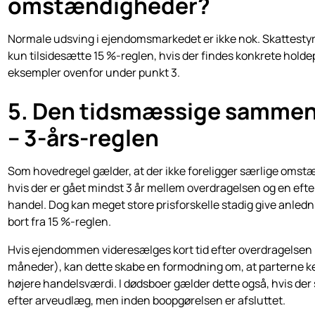
omstændigheder?
Normale udsving i ejendomsmarkedet er ikke nok. Skattesty
kun tilsidesætte 15 %-reglen, hvis der findes konkrete holde
eksempler ovenfor under punkt 3.
5. Den tidsmæssige samm
– 3-års-reglen
Som hovedregel gælder, at der ikke foreligger særlige omst
hvis der er gået mindst 3 år mellem overdragelsen og en eft
handel. Dog kan meget store prisforskelle stadig give anlednin
bort fra 15 %-reglen.
Hvis ejendommen videresælges kort tid efter overdragelsen 
måneder), kan dette skabe en formodning om, at parterne ke
højere handelsværdi. I dødsboer gælder dette også, hvis der 
efter arveudlæg, men inden boopgørelsen er afsluttet.