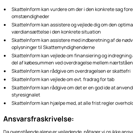
SkatteInform kan vurdere om der i den konkrete sag fore
omstændigheder
SkatteInform kan assistere og vejlede dig om den optima
værdiansættelse i den konkrete situation
SkatteInform kan assistere med indberetning af de nød
oplysninger til Skattemyndighenderne
SkatteInform kan vejlede om finansiering og indregning
del af købesummen ved overdragelse mellem nærtståe
SkatteInform kan rådgive om overdragelsen er skattefri
SkatteInform kan vejlede om evt. fradrag for tab
SkatteInform kan rådgive om det er en god ide at anven
styresignalet
SkatteInform kan hjælpe med, at alle frist regler overhol
Ansvarsfraskrivelse:
Da ovenstående alene er vejledende, påtager vi os ikke ansva