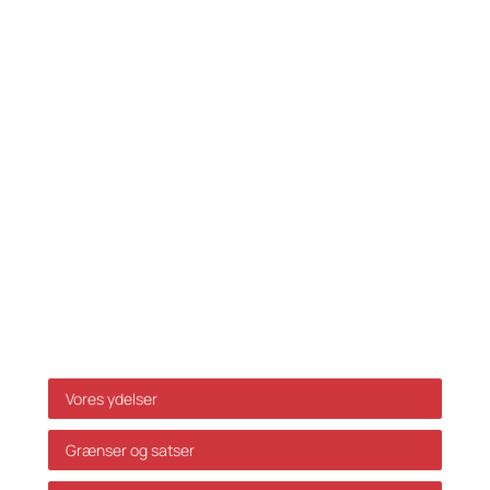
CVR-NR. 35 39 42 06
Tlf.:
33 32 10 10
Fax: 33 32 39 10
E-mail:
info@skatteinform.dk
Ansvarsfraskrivelse
Da ovenstående alene er vejledende påtager vi os
ikke ansvar for dispositioner, der måtte træffes på
baggrund af ovenstående uden forudgående
individuel rådgivning. Vi påtager os ikke ansvar for
fejl og mangler.
Genveje
Vores ydelser
Grænser og satser