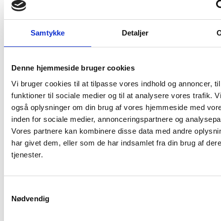
Eksempel for beskatning af en dansk ejendom
beliggende i kommunen Lyngby-Taarbæk
Nedenfor viser vi et eksempel på beregning af
Samtykke
Detaljer
grundskyld og ejendomsværdiskat for 2024
sammenholdt med udgifterne for 2023.
Denne hjemmeside bruger cookies
16.11.23
Vi bruger cookies til at tilpasse vores indhold og annoncer, til
funktioner til sociale medier og til at analysere vores trafik. V
også oplysninger om din brug af vores hjemmeside med vore
inden for sociale medier, annonceringspartnere og analysepa
Vores partnere kan kombinere disse data med andre oplysni
har givet dem, eller som de har indsamlet fra din brug af der
tjenester.
Samtykkevalg
Nødvendig