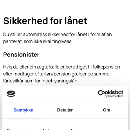
Sikkerhed for lånet
Du stiller automatisk sikkerhed for lånet i form af en
panteret, som ikke skal tinglyses.
Pensionister
Hvis du eller din ægtefælle er berettiget til folkepension
eller modtager efterløn/pension gælder de samme
lånevilkår som for indefrysningslån.
Kontakt os
Har du brug for hjælp eller rådgivning vedr.
Samtykke
Detaljer
Om
indefrysningslån kan du kontakte SkatteInform via vores
kontaktformular nedenfor.