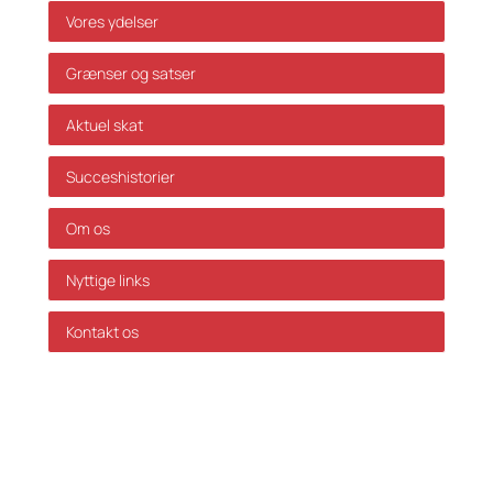
Vores ydelser
Grænser og satser
Aktuel skat
Succeshistorier
Om os
Nyttige links
Kontakt os
GDPR Politik