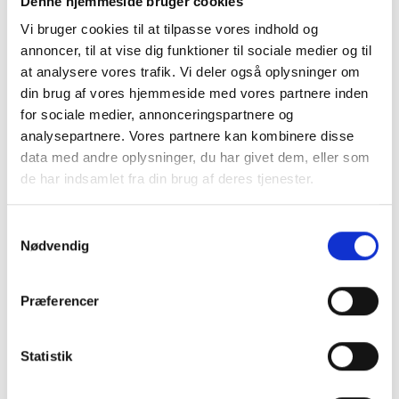
Denne hjemmeside bruger cookies
Ring til os på telefon 33 32 10 10
Vi bruger cookies til at tilpasse vores indhold og
Send en e-mail på info@skatteinform.dk
annoncer, til at vise dig funktioner til sociale medier og til
at analysere vores trafik. Vi deler også oplysninger om
din brug af vores hjemmeside med vores partnere inden
SkatteInform Statsautoriseret
for sociale medier, annonceringspartnere og
Revisionspartnerselskab
analysepartnere. Vores partnere kan kombinere disse
data med andre oplysninger, du har givet dem, eller som
Frederiksborggade 54 1. tv
de har indsamlet fra din brug af deres tjenester.
Samtykkevalg
1360 København K
Nødvendig
Ansvarsfraskrivelse:
Vi påtager os ikke ansvar for dispositioner, der måtte
Præferencer
træffes på baggrund af dette nyhedsbrev uden
forudgående individuel rådgivning. Ligeledes påtager vi os
intet ansvar for eventuelle fejl og mangler.
Statistik