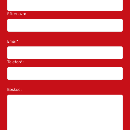
Efternavn:
Email*:
Telefon*:
Besked: