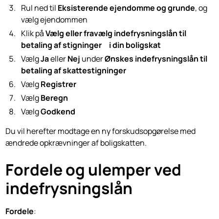
Rul ned til
Eksisterende ejendomme og grunde
, og
vælg ejendommen
Klik på
Vælg eller fravælg indefrysningslån til
betaling af stigninger i din boligskat
Vælg
Ja
eller
Nej
under
Ønskes indefrysningslån til
betaling af skattestigninger
Vælg
Registrer
Vælg
Beregn
Vælg
Godkend
Du vil herefter modtage en ny forskudsopgørelse med
ændrede opkrævninger af boligskatten.
Fordele og ulemper ved
indefrysningslån
Fordele
: