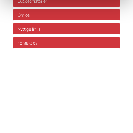
Succeshistorier
Om os
Nyttige links
Kontakt os
GDPR Politik
Servicevilkår
Databehandleraftale
Karriere hos Skatteinform
© 2024 Skatteinform. Alle rettigheder reserveret.