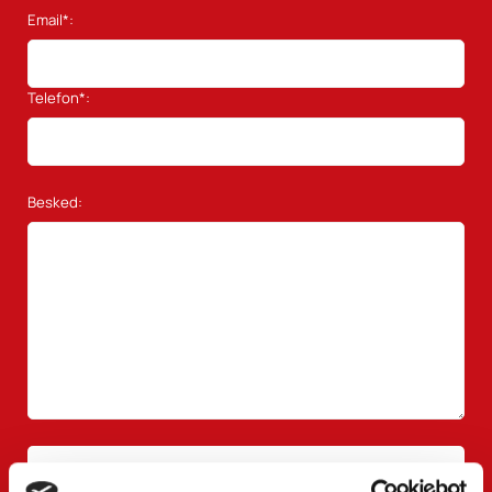
Email*:
Telefon*:
Besked: