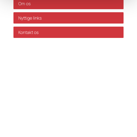
Om os
Nyttige links
Kontakt os
GDPR Politik
Servicevilkår
Databehandleraftale
Karriere hos Skatteinform
© 2024 Skatteinform. Alle rettigheder reserveret.