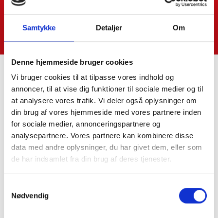
Samtykke
Detaljer
Om
Denne hjemmeside bruger cookies
Vi bruger cookies til at tilpasse vores indhold og
annoncer, til at vise dig funktioner til sociale medier og til
Kontakt os
at analysere vores trafik. Vi deler også oplysninger om
din brug af vores hjemmeside med vores partnere inden
for sociale medier, annonceringspartnere og
SkatteInform
analysepartnere. Vores partnere kan kombinere disse
Statsautoriseret Revisionspartnerselskab
data med andre oplysninger, du har givet dem, eller som
Frederiksborggade 54 1. tv
de har indsamlet fra din brug af deres tjenester.
1360 København K
CVR-NR. 35 39 42 06
Samtykkevalg
Nødvendig
Tlf.:
33 32 10 10