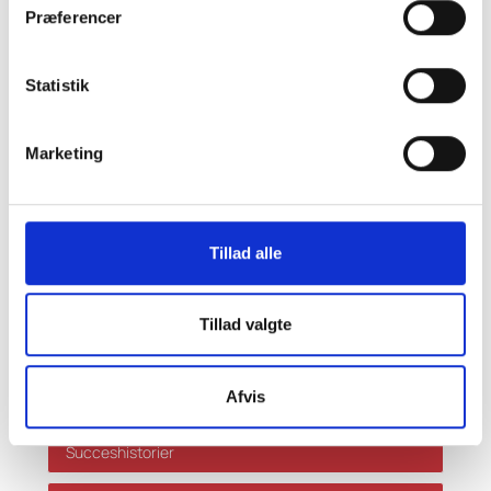
Fax: 33 32 39 10
Præferencer
E-mail:
info@skatteinform.dk
Ansvarsfraskrivelse
Statistik
Da ovenstående alene er vejledende påtager vi os
ikke ansvar for dispositioner, der måtte træffes på
Marketing
baggrund af ovenstående uden forudgående
individuel rådgivning. Vi påtager os ikke ansvar for
fejl og mangler.
Genveje
Tillad alle
Vores ydelser
Tillad valgte
Grænser og satser
Afvis
Aktuel skat
Succeshistorier