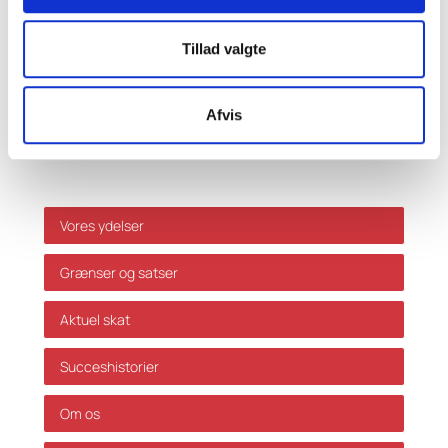
Ansvarsfraskrivelse
Tillad valgte
Da ovenstående alene er vejledende påtager vi os
ikke ansvar for dispositioner, der måtte træffes på
baggrund af ovenstående uden forudgående
Afvis
individuel rådgivning. Vi påtager os ikke ansvar for
fejl og mangler.
Genveje
Vores ydelser
Grænser og satser
Aktuel skat
Succeshistorier
Om os