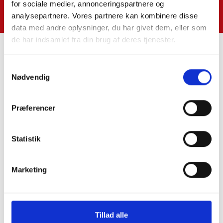
for sociale medier, annonceringspartnere og
analysepartnere. Vores partnere kan kombinere disse
data med andre oplysninger, du har givet dem, eller som
de har indsamlet fra din brug af deres tjenester.
Samtykkevalg
Nødvendig
Kontakt os
SkatteInform
Præferencer
Statsautoriseret Revisionspartnerselskab
Frederiksborggade 54 1. tv
Statistik
1360 København K
CVR-NR. 35 39 42 06
Marketing
Tlf.:
33 32 10 10
Fax: 33 32 39 10
E-mail:
info@skatteinform.dk
Tillad alle