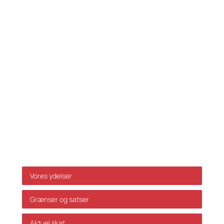
CVR-NR. 35 39 42 06
Tlf.:
33 32 10 10
Fax: 33 32 39 10
E-mail:
info@skatteinform.dk
Ansvarsfraskrivelse
Da ovenstående alene er vejledende påtager vi os
ikke ansvar for dispositioner, der måtte træffes på
baggrund af ovenstående uden forudgående
individuel rådgivning. Vi påtager os ikke ansvar for
fejl og mangler.
Genveje
Vores ydelser
Grænser og satser
Aktuel skat