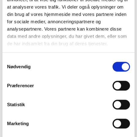
at analysere vores trafik. Vi deler også oplysninger om
din brug af vores hjemmeside med vores partnere inden
for sociale medier, annonceringspartnere og
analysepartnere. Vores partnere kan kombinere disse
data med andre oplysninger, du har givet dem, eller som
de har indsamlet fra din brug af deres tjenester.
Samtykkevalg
Nødvendig
Præferencer
Statistik
Personalegoder
Se satser for goder 2024-2026:
Marketing
bagatelgrænser for personalegoder,
skattefri julegaver, fri bil, fri telefon,