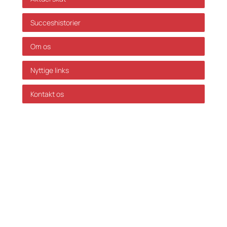
Succeshistorier
Om os
Nyttige links
Kontakt os
GDPR Politik
Servicevilkår
Databehandleraftale
Karriere hos Skatteinform