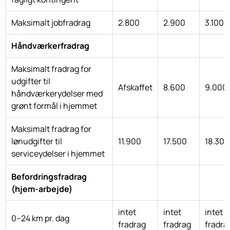
Maksimalt jobfradrag
2.800
2.900
3.100
Håndværkerfradrag
Maksimalt fradrag for
udgifter til
Afskaffet
8.600
9.000
håndværkerydelser med
grønt formål i hjemmet
Maksimalt fradrag for
lønudgifter til
11.900
17.500
18.300
serviceydelser i hjemmet
Befordringsfradrag
(hjem-arbejde)
intet
intet
intet
0–24 km pr. dag
fradrag
fradrag
fradra