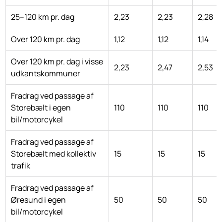
25–120 km pr. dag
2,23
2,23
2,28
Over 120 km pr. dag
1,12
1,12
1,14
Over 120 km pr. dag i visse
2,23
2,47
2,53
udkantskommuner
Fradrag ved passage af
Storebælt i egen
110
110
110
bil/motorcykel
Fradrag ved passage af
Storebælt med kollektiv
15
15
15
trafik
Fradrag ved passage af
Øresund i egen
50
50
50
bil/motorcykel