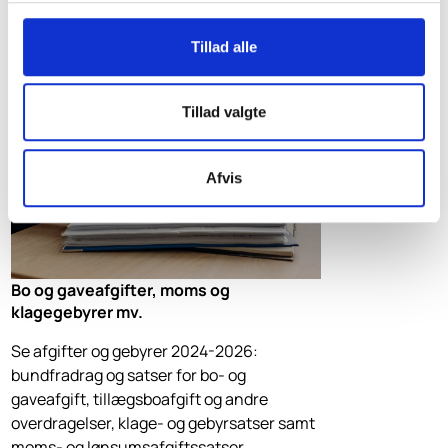
sommerbolig, lystbåd samt beskatning af
hovedaktionæres fribolig.
Tillad alle
Tillad valgte
Afvis
Bo og gaveafgifter, moms og
klagegebyrer mv.
Se afgifter og gebyrer 2024-2026:
bundfradrag og satser for bo- og
gaveafgift, tillægsboafgift og andre
overdragelser, klage- og gebyrsatser samt
moms- og lønsumsafgiftssatser.