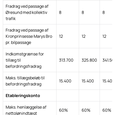
Fradrag ved passage af
Øresund med kollektiv
8
8
8
trafik
Fradrag ved passage af
Kronprinsesse Marys Bro
12
12
12
pr. bilpassage
Indkomstgrænse for
tillæg til
313.700
325.800
341.50
befordringsfradrag
Maks. tillægsbeløb til
15.400
15.400
15.400
befordringsfradrag
Etableringskonto
Maks. henlæggelse af
60%
60%
60%
nettolønindtægt