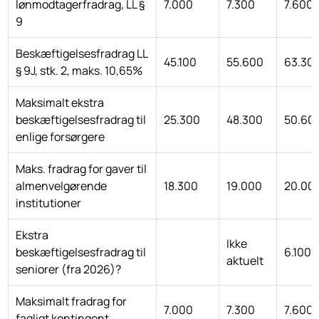
lønmodtagerfradrag, LL §
7.000
7.300
7.600
9
Beskæftigelsesfradrag LL
45.100
55.600
63.30
§ 9J, stk. 2, maks. 10,65%
Maksimalt ekstra
beskæftigelsesfradrag til
25.300
48.300
50.60
enlige forsørgere
Maks. fradrag for gaver til
almenvelgørende
18.300
19.000
20.00
institutioner
Ekstra
Ikke
beskæftigelsesfradrag til
6.100
aktuelt
seniorer (fra 2026)?
Maksimalt fradrag for
7.000
7.300
7.600
fagligt kontingent