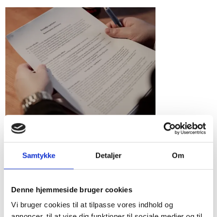
Afskrivningsloven
Se afskrivninger 2024-2026: satser for
driftsmidler, bygninger og installationer,
Samtykke
Detaljer
Om
straksafskrivning af småaktiver samt
regler og beløbsgrænser for
forskudsafskrivninger (skibe).
Denne hjemmeside bruger cookies
Vi bruger cookies til at tilpasse vores indhold og
annoncer, til at vise dig funktioner til sociale medier og til