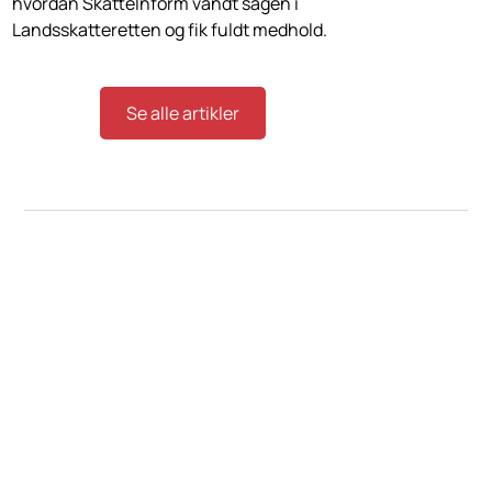
hvordan SkatteInform vandt sagen i
Landsskatteretten og fik fuldt medhold.
Se alle artikler
Kontakt os
SkatteInform
Statsautoriseret Revisionspartnerselskab
Frederiksborggade 54 1. tv
1360 København K