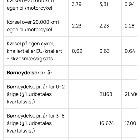
Kørsel 0–20.000 km i
3,79
3,81
3,94
egen bil/motorcykel
Kørsel over 20.000 km i
2,23
2,23
2,28
egen bil/motorcykel
Kørsel på egen cykel,
knallert eller EU-knallert
0,62
0,63
0,64
– skønsmæssig sats
Børneydelser pr. år
Børneydelse pr. år for 0–2
årige (§ 1, udbetales
21.168
21.480
kvartalsvist)
Børneydelse pr. år for 3–6
årige (§ 1, udbetales
16.674
17.004
kvartalsvist)