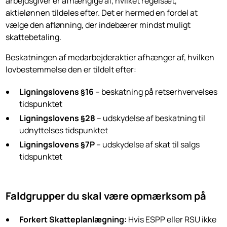
arbejdsgiver er afhængige af, hvilket regelsæt,
aktielønnen tildeles efter. Det er hermed en fordel at
vælge den aflønning, der indebærer mindst muligt
skattebetaling.
Beskatningen af medarbejderaktier afhænger af, hvilken
lovbestemmelse den er tildelt efter:
Ligningslovens §16
– beskatning på retserhvervelses
tidspunktet
Ligningslovens §28
– udskydelse af beskatning til
udnyttelses tidspunktet
Ligningslovens §7P
–
udskydelse af skat til salgs
tidspunktet
Faldgrupper du skal være opmærksom på
Forkert Skatteplanlægning:
Hvis ESPP eller RSU ikke