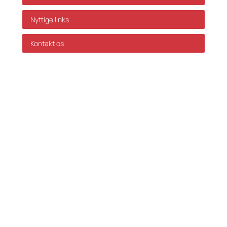
Nyttige links
Kontakt os
GDPR Politik
Servicevilkår
Databehandleraftale
Karriere hos Skatteinform
© 2024 Skatteinform. Alle rettigheder reserveret.