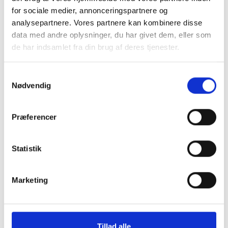
for sociale medier, annonceringspartnere og
analysepartnere. Vores partnere kan kombinere disse
William Nilsson
data med andre oplysninger, du har givet dem, eller som
Cand.Polit, Master i Skat
de har indsamlet fra din brug af deres tjenester.
win@skatteinform.dk
Samtykkevalg
Nødvendig
Præferencer
Hvis du leder efter information omkring
emner inden for samme område som
Statistik
Beskatning ved aktieaflønning, optioner,
RSU, SPP mv. kan disse ses nedenfor
Marketing
Tillad alle