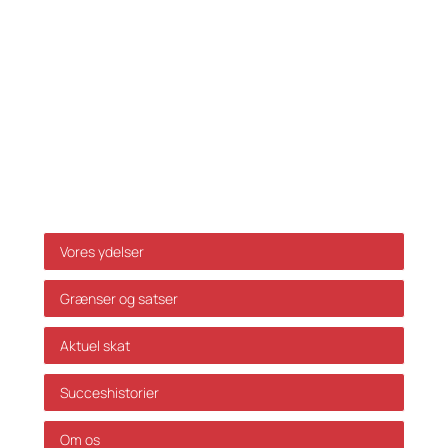
E-mail:
info@skatteinform.dk
Ansvarsfraskrivelse
Da ovenstående alene er vejledende påtager vi os
ikke ansvar for dispositioner, der måtte træffes på
baggrund af ovenstående uden forudgående
individuel rådgivning. Vi påtager os ikke ansvar for
fejl og mangler.
Genveje
Vores ydelser
Grænser og satser
Aktuel skat
Succeshistorier
Om os