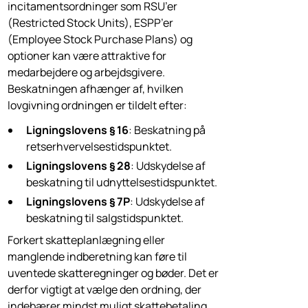
incitamentsordninger som RSU’er
(Restricted Stock Units), ESPP’er
(Employee Stock Purchase Plans) og
optioner kan være attraktive for
medarbejdere og arbejdsgivere.
Beskatningen afhænger af, hvilken
lovgivning ordningen er tildelt efter:
Ligningslovens § 16
: Beskatning på
retserhvervelsestidspunktet.
Ligningslovens § 28
: Udskydelse af
beskatning til udnyttelsestidspunktet.
Ligningslovens § 7P
: Udskydelse af
beskatning til salgs­tidspunktet.
Forkert skatteplanlægning eller
manglende indberetning kan føre til
uventede skatteregninger og bøder. Det er
derfor vigtigt at vælge den ordning, der
indebærer mindst muligt skattebetaling,