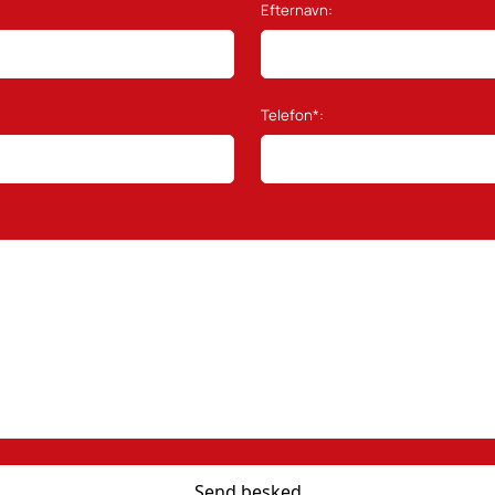
Efternavn:
Telefon*: