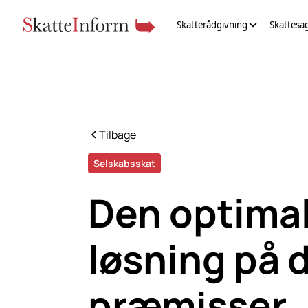
Skatterådgivning
Skattesa
Tilbage
Selskabsskat
Den
optima
løsning
på 
præmisser