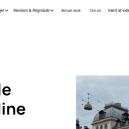
ger
Revision & Regnskab
Aktuel skat
Om os
Værd at vid
le
dine