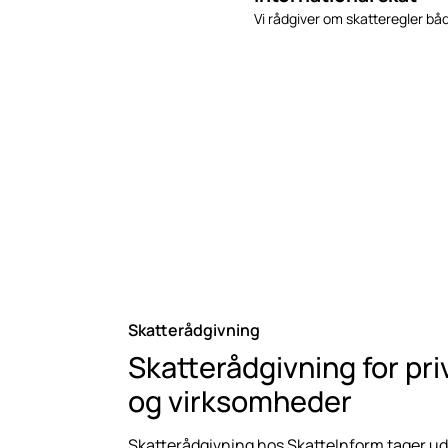
Vi rådgiver om skatteregler bå
Skatterådgivning
Skatterådgivning for pr
og virksomheder
Skatterådgivning hos SkatteInform tager u