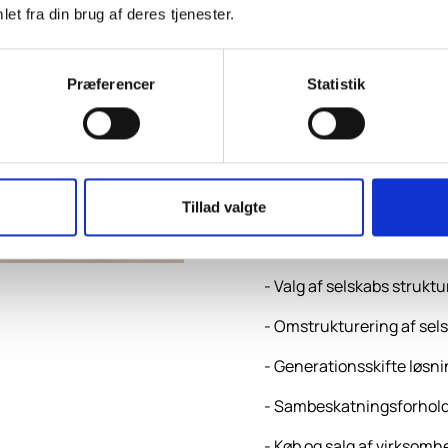
hovedaktion
et fra din brug af deres tjenester.
SkatteInforms special u
erfaring i skatterådgivni
Præferencer
Statistik
Vi er ledelsens nære rådgi
skatteregnskabet er comp
beslutninger.
Vi har bl.a. andre følgend
Tillad valgte
- Særlige regler for hov
- Valg af selskabs struktu
- Omstrukturering af sel
- Generationsskifte løsn
- Sambeskatningsforhol
- Køb og salg af virksomh