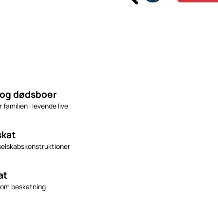
 og dødsboer
 familien i levende live
skat
 selskabskonstruktioner
at
e om beskatning