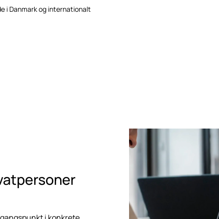
de i Danmark og internationalt
ivatpersoner
dgangspunkt i konkrete