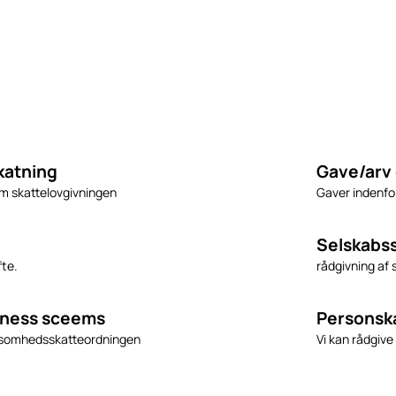
atning
Gave/arv
 om skattelovgivningen
Gaver indenfor
Selskabs
fte.
rådgivning af
siness sceems
Personsk
ksomhedsskatteordningen
Vi kan rådgiv