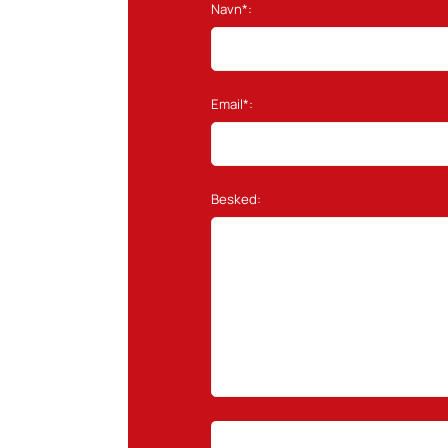
Navn*:
Email*:
Besked: