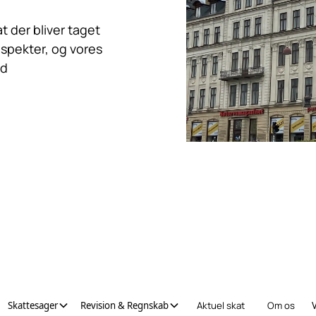
t der bliver taget
aspekter, og vores
ed
Skattesager
Revision & Regnskab
Aktuel skat
Om os