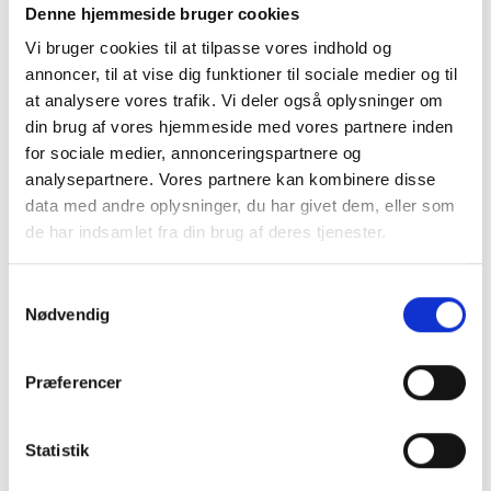
compliant og ledelsen kan træffe de
Denne hjemmeside bruger cookies
optimale beslutninger.
Vi bruger cookies til at tilpasse vores indhold og
annoncer, til at vise dig funktioner til sociale medier og til
Vi har bl.a. andre følgende ydelser:
at analysere vores trafik. Vi deler også oplysninger om
- Særlige regler for hovedaktionærer
din brug af vores hjemmeside med vores partnere inden
for sociale medier, annonceringspartnere og
- Valg af selskabs struktur
analysepartnere. Vores partnere kan kombinere disse
data med andre oplysninger, du har givet dem, eller som
- Omstrukturering af selskabs struktur
de har indsamlet fra din brug af deres tjenester.
- Generationsskifte løsninger
Samtykkevalg
- Sambeskatningsforhold
Nødvendig
- Køb og salg af virksomhed
Præferencer
- Køb og salg af fast ejendom
- Moms og lønsumsafgift
Statistik
- Skattefri virksomhedsomdannelse