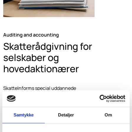
Auditing and accounting
Skatterådgivning for
selskaber og
hovedaktionærer
SkatteInforms special uddannede
rådgivere med mere end 30 års erfaring i
skatterådgivning for hovedaktionærer og
selskaber.
Samtykke
Detaljer
Om
Vi er ledelsens nære rådgiver og vil bistå
ledelsen, således at skatteregnskabet er