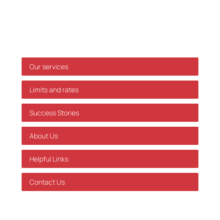
made based on this information without prior
individual advice. We accept no responsibility for
errors or omissions.
Shortcuts
Our services
Limits and rates
Success Stories
About Us
Helpful Links
Contact Us