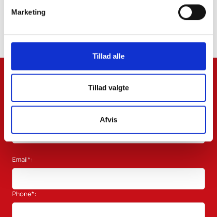
Marketing
- Mulighed for succession
Tillad alle
Name*:
Tillad valgte
Surname:
Afvis
Email*:
Phone*: