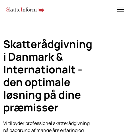
Skatterådgivning
i Danmark &
Internationalt -
den
optimale
løsning
på dine
præmisser
Vi tilbyder professionel skatterådgivning
på baggrund af mange års erfaring og