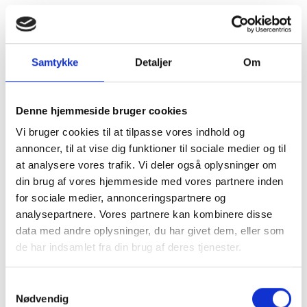
Det er også derfor, vi kæmper for enklere
regler. Når man skaber systemer, der stiller
urimelige krav til skatteyderne, ender vi
Samtykke
Detaljer
Om
med at skabe frygt og frustration. Og det
er hverken godt for mennesker eller
samfundet.
Denne hjemmeside bruger cookies
Vi bruger cookies til at tilpasse vores indhold og
Vi tror på, at skat skal være gennemsigtigt.
annoncer, til at vise dig funktioner til sociale medier og til
Ikke kun i lovgivningen, men i
at analysere vores trafik. Vi deler også oplysninger om
kommunikationen og rådgivningen. Det
din brug af vores hjemmeside med vores partnere inden
skal være muligt at få klar besked – uden
for sociale medier, annonceringspartnere og
buzzwords, uden forvirring, uden omsvøb.
analysepartnere. Vores partnere kan kombinere disse
Hvis vi som branche kan blive bedre til at
data med andre oplysninger, du har givet dem, eller som
tale et sprog, som folk forstår, og møde
de har indsamlet fra din brug af deres tjenester.
dem med åbenhed, tror jeg, vi kan skabe
en reel forskel. Ikke bare for virksomheder
Samtykkevalg
og private, men for tilliden til hele
Nødvendig
systemet.