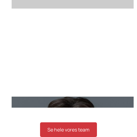
nas@skatteinform.dk
Nicolai Abildgaard Sørensen
Stud. cand.merc.fin
Se hele vores team