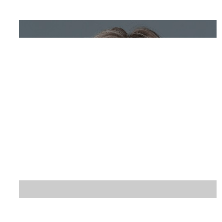
tas@skatteinform.dk
Taylan Secilmis
Cand.merc.fir (finansiering & regnskab)
gep@skatteinform.dk