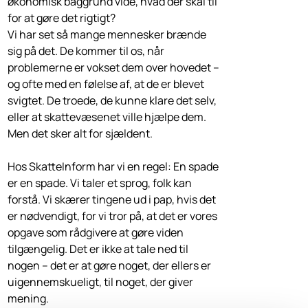
økonomisk baggrund vide, hvad der skal til
for at gøre det rigtigt?
Vi har set så mange mennesker brænde
sig på det. De kommer til os, når
problemerne er vokset dem over hovedet –
og ofte med en følelse af, at de er blevet
svigtet. De troede, de kunne klare det selv,
eller at skattevæsenet ville hjælpe dem.
Men det sker alt for sjældent.
Hos SkatteInform har vi en regel: En spade
er en spade. Vi taler et sprog, folk kan
forstå. Vi skærer tingene ud i pap, hvis det
er nødvendigt, for vi tror på, at det er vores
opgave som rådgivere at gøre viden
tilgængelig. Det er ikke at tale ned til
nogen – det er at gøre noget, der ellers er
uigennemskueligt, til noget, der giver
mening.