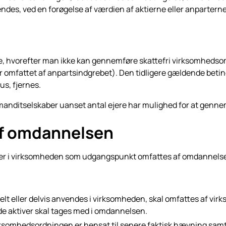
endes, ved en forøgelse af værdien af aktierne eller anparterne
hvorefter man ikke kan gen­nemføre skattefri virksomhedsom
eder omfattet af an­partsindgrebet). Den tidligere gældende beti
s, fjernes.
manditselskaber uanset antal ejere har mulighed for at genn
af omdannelsen
ssiver i virksomheden som ud­gangspunkt omfattes af omdannels
lt eller delvis anvendes i virk­somheden, skal omfattes af v
de aktiver skal tages med i omdannelsen.
irksomhedsordningen er hensat til senere faktisk hævning sam