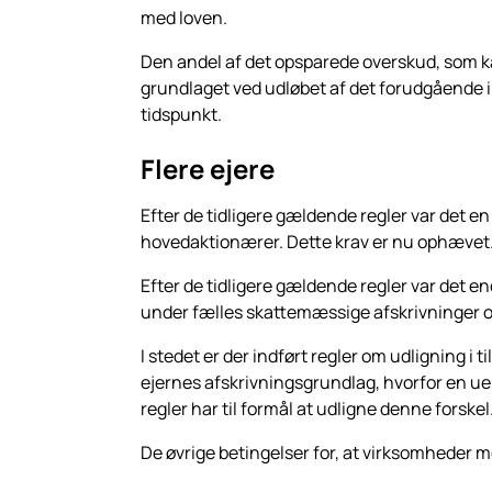
med loven.
Den andel af det opsparede overskud, som k
grundlaget ved udløbet af det forudgående 
tidspunkt.
Flere ejere
Efter de tidligere gældende regler var det e
hovedaktionærer. Dette krav er nu ophævet
Efter de tidligere gældende regler var det e
under fælles skattemæssige afskrivninger o
I stedet er der indført regler om udligning i
ejernes afskrivningsgrundlag, hvorfor en uen
regler har til formål at udligne denne forsk
De øvrige betingelser for, at virksomheder 