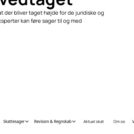
 der bliver taget højde for de juridiske og
sperter kan føre sager til og med
Skattesager
Revision & Regnskab
Aktuel skat
Om os