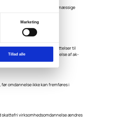
e beskatning af en negativ skattemæssige
Marketing
ssum sker som aktieindkomst.
ningsbalancen foretages hensættelser til
ttelser indgår ikke ved opgørelse af ak­
Tillad alle
 5, før omdannelse ikke kan fremføres i
ed skattefri virksomhedsomdannelse æn­dres