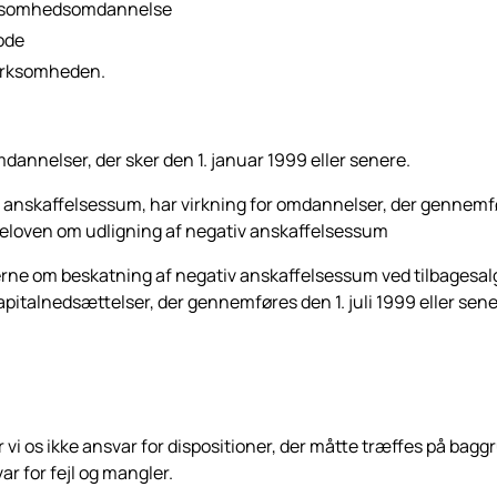
irksomhedsomdannelse
ode
 virksomheden.
annelser, der sker den 1. januar 1999 eller senere.
anskaffelsessum, har virk­ning for omdannelser, der gennemføre
loven om udligning af negativ anskaffelsessum
 om beskatning af negativ anskaffelsessum ved tilbagesalg t
pitalnedsættelser, der gen­nemføres den 1. juli 1999 eller sene
 vi os ikke ansvar for dispositioner, der måtte træffes på b
ar for fejl og mangler.