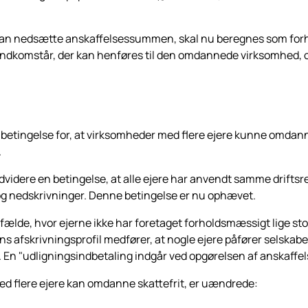
an nedsætte anskaffelses­summen, skal nu beregnes som forho
indkomstår, der kan henføres til den omdannede virksomhed, 
n betingelse for, at virksomhe­der med flere ejere kunne omdan
.
ndvidere en betingelse, at alle ejere har anvendt samme drifts
g nedskrivninger. Denne betingelse er nu ophævet.
 tilfælde, hvor ejerne ikke har foretaget forholdsmæssigt lige st
s afskrivningsprofil medfø­rer, at nogle ejere påfører selskab
el. En "udligningsindbeta­ling indgår ved opgørelsen af anskaf
med flere ejere kan omdanne skattefrit, er uændrede: