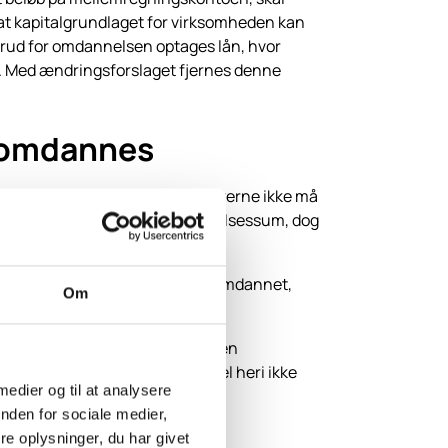
at kapitalgrundlaget for virksomheden kan
 forud for omdannelsen optages lån, hvor
 Med ændringsforslaget fjernes denne
l omdannes
affelsessum for aktierne/anparterne ikke må
e på trods af negativ anskaffelses­sum, dog
m i den virksomhed, der ønskes omdannet,
Om
tteordningen omdannes samlet. Den
et K/S eller et I/S, da en andel heri ikke
 medier og til at analysere
nden for sociale medier,
e oplysninger, du har givet