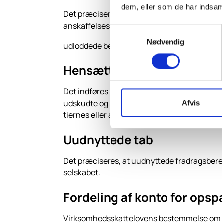
dem, eller som de har indsaml
Det præciseres, at der ved en kapitalnedsæt
anskaffelsessum, også selvom afståelsessum
Samtykkevalg
Nødvendig
udloddede beløb efter LL § 16 B udgør 0 kr.
Hensættelser til skat
Det indføres som betingelse for anvendelse 
udskudte og latente skatter i overensstemm
Afvis
tiernes eller anparternes anskaffelsessum.
Uudnyttede tab
Det præciseres, at uudnyttede fradragsberettig
selskabet.
Fordeling af konto for opsp
Virksomhedsskattelovens bestemmelse om for