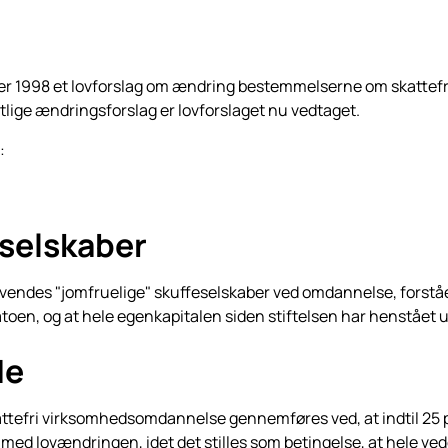
er 1998 et lovforslag om æn­dring bestemmelserne om skattef
lige ændringsforslag er lov­forslaget nu vedtaget.
:
eselskaber
endes "jomfruelige" skuffe­selskaber ved omdannelse, forstået s
toen, og at hele egenka­pitalen siden stiftelsen har henstået
de
ttefri virksomhedsomdannelse gennemføres ved, at indtil 25 pct.
d lovændringen, idet det stilles som betingelse, at hele vederl