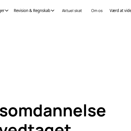
ger
Revision & Regnskab
Aktuel skat
Om os
Værd at vid
dsomdannelse
g vedtaget