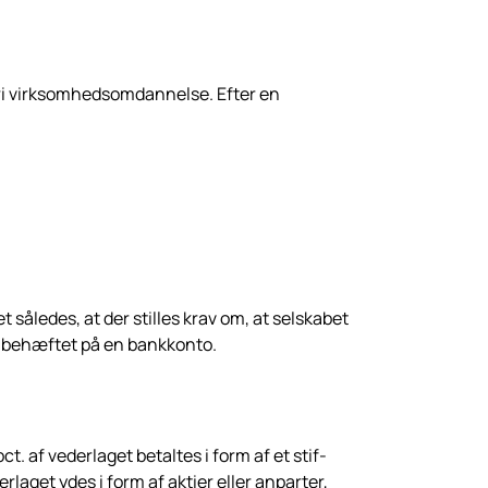
ri virksomhedsomdannelse. Efter en
åledes, at der stilles krav om, at sel­skabet
 ubehæftet på en bankkonto.
 af vederlaget betaltes i form af et stif­
aget ydes i form af aktier eller anpar­ter,