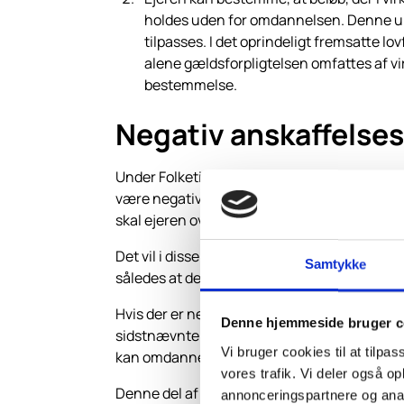
holdes uden for omdannelsen. Denne und
tilpasses. I det oprindeligt fremsatte l
alene gældsforpligtelsen omfattes af
bestemmelse.
Negativ anskaffelse
Under Folketingets behandling af loven blev
være negativ. Hvis virksomhedsskatteordnin
skal ejeren overføre et beløb til virksomhed
Det vil i disse situationer være nødvendigt
Samtykke
således at den negative anskaffelsessum u
Hvis der er negativ anskaffelsessum, er det
Denne hjemmeside bruger c
sidstnævnte betingelse synes at kunne give pr
Vi bruger cookies til at tilpas
kan omdannes selvstændigt.
vores trafik. Vi deler også 
Denne del af loven har virkning for omdannel
annonceringspartnere og anal