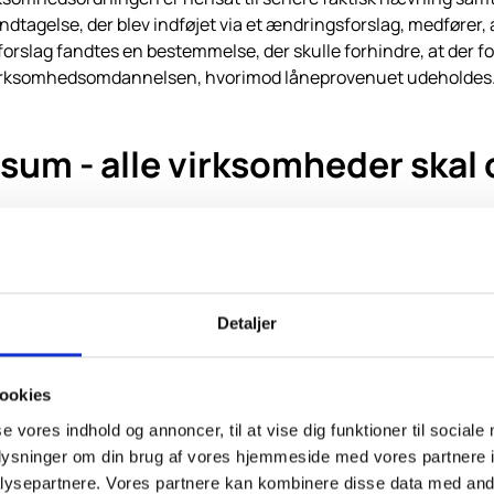
tagelse, der blev indføjet via et ændringsforslag, medfører, 
ovforslag fandtes en bestem­melse, der skulle forhindre, at der
 virksomhedsomdannelsen, hvorimod låneprovenuet udeholdes.
ssum - alle virksomheder ska
 der indført en betingelse, hvorefter den skattemæssige ansk
gen har været anvendt året forud for omdannelsen, kan den sk
en svarende til den negative indskudskonto.
 at indskyde et beløb svarende til den negative anskaffelsessu
Detaljer
ndgås.
 tillige en betingelse, at alle virksomheder i virksomhedsska
ookies
oblemer, hvis man har inve­steret i f.eks. fast ejendom gennem 
se vores indhold og annoncer, til at vise dig funktioner til sociale
oplysninger om din brug af vores hjemmeside med vores partnere i
ser, der gennemføres den 1. juli 1999 eller senere.
ysepartnere. Vores partnere kan kombinere disse data med andr