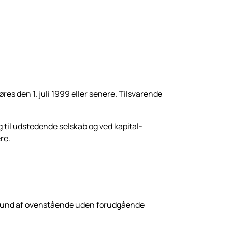
s den 1. juli 1999 eller senere. Til­svarende
il udstedende selskab og ved kapital­
re.
aggrund af ovenstående uden forudgående