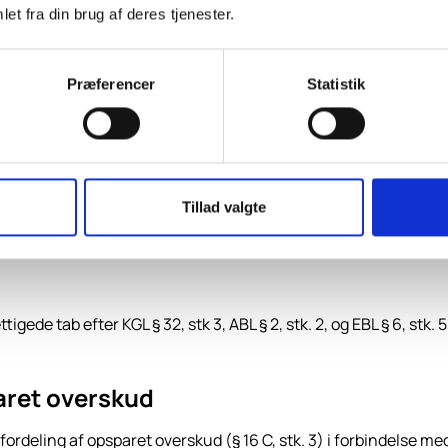
et fra din brug af deres tjenester.
telse eller ved tilbagesalg til det udstedende selskab skal sk
men efter LL § 16A eller det
Præferencer
Statistik
 Samtidig præciseres det, at beskatning af negativ anskaffelse
af reglerne om skattefri virk­somhedsomdannelse, at der i åb
else med anerkendte danske regnskabsstandarder. Disse hensæ
Tillad valgte
ede tab efter KGL § 32, stk 3, ABL § 2, stk. 2, og EBL § 6, stk.
aret overskud
deling af opsparet overskud (§ 16 C, stk. 3) i forbindelse m