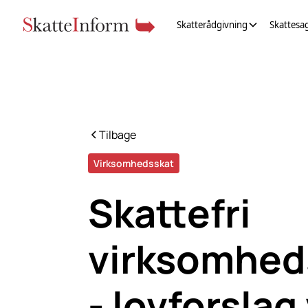
Skatterådgivning
Skattesa
Tilbage
Virksomhedsskat
Skattefri
virksomhe
- lovforsla