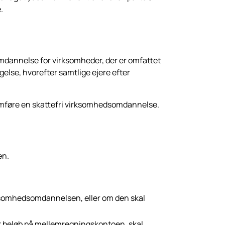
.
dannelse for virksomheder, der er om­fattet
ngelse, hvorefter samtlige ejere efter
emføre en skattefri virksomhedsomdan­nelse.
en.
irksomhedsomdannelsen, eller om den skal
t beløb på mellemregningskontoen, skal