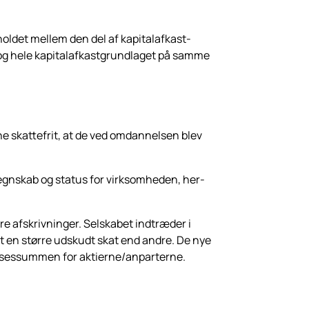
ldet mellem den del af kapitalafkast­
og hele kapitalafkastgrundlaget på samme
ne skattefrit, at de ved omdannelsen blev
regnskab og status for virksomheden, her­
ore afskrivninger. Selskabet indtræder i
et en større udskudt skat end andre. De nye
felsessummen for aktierne/anparter­ne.