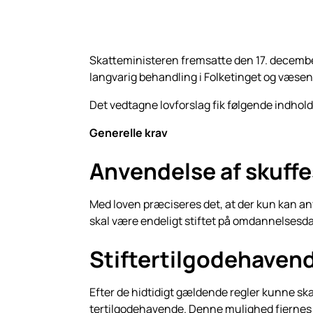
Skatteministeren fremsatte den 17. decemb
langvarig behandling i Folketinget og væsent
Det vedtagne lovforslag fik følgende indhold
Generelle krav
Anvendelse af skuff
Med loven præciseres det, at der kun kan anv
skal være endeligt stiftet på omdannelsesda
Stiftertilgodehaven
Efter de hidtidigt gældende regler kunne ska
tertilgodehavende. Denne mulighed fjernes me