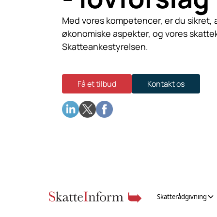
Med vores kompetencer, er du sikret, at
økonomiske aspekter, og vores skattek
Skatteankestyrelsen.
Få et tilbud
Kontakt os
Skatterådgivning