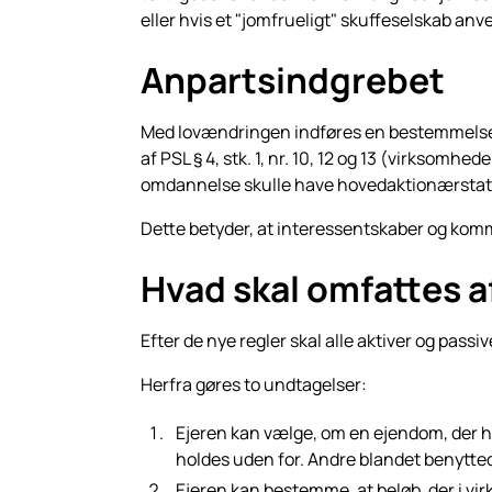
eller hvis et "jomfrueligt" skuffeselskab anv
Anpartsindgrebet
Med lovændringen indføres en bestemmelse, 
af PSL § 4, stk. 1, nr. 10, 12 og 13 (virksomh
omdannelse skulle have hovedaktionærstatu
Dette betyder, at interessentskaber og kom
Hvad skal omfattes 
Efter de nye regler skal alle aktiver og pa
Herfra gøres to undtagelser:
Ejeren kan vælge, om en ejendom, der he
holdes uden for. Andre blandet benytte
Ejeren kan bestemme, at beløb, der i v