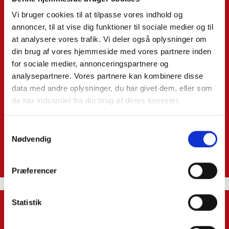
Vi bruger cookies til at tilpasse vores indhold og
annoncer, til at vise dig funktioner til sociale medier og til
at analysere vores trafik. Vi deler også oplysninger om
din brug af vores hjemmeside med vores partnere inden
for sociale medier, annonceringspartnere og
analysepartnere. Vores partnere kan kombinere disse
data med andre oplysninger, du har givet dem, eller som
de har indsamlet fra din brug af deres tjenester.
Samtykkevalg
Taylan Secilmis
Nødvendig
Cand.merc.fir (finansiering & regnskab)
tas@skatteinform.dk
Præferencer
Statistik
Navn*: