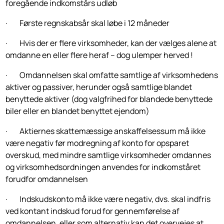
foregående indkomstårs udløb
· Første regnskabsår skal løbe i 12 måneder
· Hvis der er flere virksomheder, kan der vælges alene at
omdanne en eller flere heraf – dog ulemper herved !
· Omdannelsen skal omfatte samtlige af virksomhedens
aktiver og passiver, herunder også samtlige blandet
benyttede aktiver (dog valgfrihed for blandede benyttede
biler eller en blandet benyttet ejendom)
· Aktiernes skattemæssige anskaffelsessum må ikke
være negativ før modregning af konto for opsparet
overskud, med mindre samtlige virksomheder omdannes
og virksomhedsordningen anvendes for indkomståret
forudfor omdannelsen
· Indskudskonto må ikke være negativ, dvs. skal indfris
ved kontant indskud forud for gennemførelse af
omdannelsen, eller som alternativ kan det overvejes at