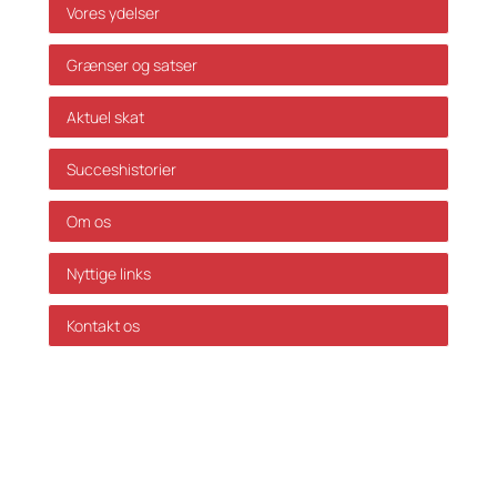
Vores ydelser
Grænser og satser
Aktuel skat
Succeshistorier
Om os
Nyttige links
Kontakt os
GDPR Politik