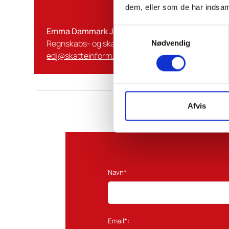
dem, eller som de har indsaml
Emma Dammark Johansen
Samtykkevalg
Regnskabs- og skattekonsulent
Nødvendig
edj@skatteinform.dk
Afvis
Navn*:
Email*: