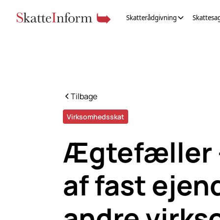
Skatterådgivning
Skattesa
Tilbage
Virksomhedsskat
Ægtefæller 
af fast eje
andre virks