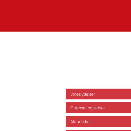
Genveje
Vores ydelser
Grænser og satser
Aktuel skat