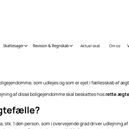
Skattesager
Revision & Regnskab
Aktuel skat
Om os
igejendomme, som udlejes og som er ejet i fællesskab af ægte
ejning af disse boligejendomme skal beskattes hos
rette ægte
gtefælle?
 a, stk. 1 den person, som i overvejende grad driver udlejning 