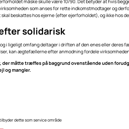
forholdet måske skulle være 10/90. Det betyder at hvis begge
 virksomheden som anses for rette indkomstmodtager og derfor
t skal beskattes hos ejerne (efter ejerforholdet), og ikke hos 
fter solidarisk
 i ligeligt omfang deltager i driften af den enes eller deres
ser, kan ægtefællerne efter anmodning fordele virksomhedens
ner, der måtte træffes på baggrund ovenstående uden forudg
ejl og mangler.
 tilbyder dette som service område