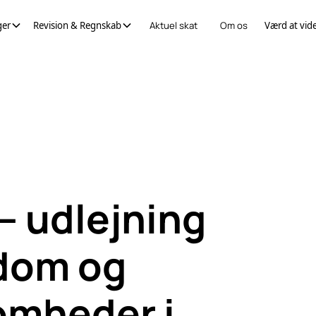
ger
Revision & Regnskab
Aktuel skat
Om os
Værd at vid
– udlejning
ndom og
omheder i