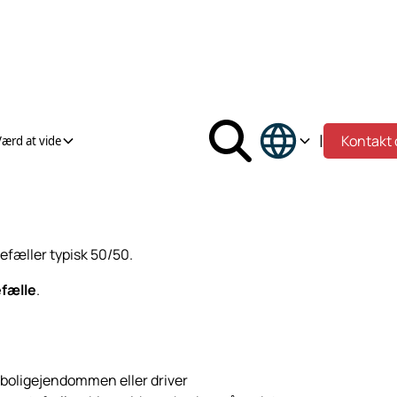
|
Kontakt 
Værd at vide
fæller typisk 50/50.
fælle
.
af boligejendommen eller driver