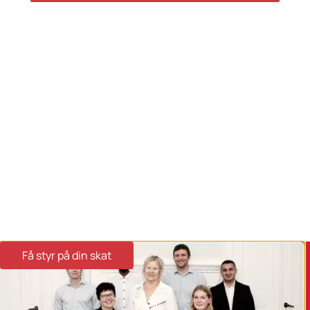
GDPR Politik
Servicevilkår
Databehandleraftale
Karriere hos Skatteinform
© 2024 Skatteinform. Alle rettigheder reserveret.
Få styr på din skat