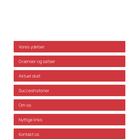
ikke ansvar for dispositioner, der måtte træffes på
baggrund af ovenstående uden forudgående
individuel rådgivning. Vi påtager os ikke ansvar for
fejl og mangler.
Genveje
Vores ydelser
Grænser og satser
Aktuel skat
Succeshistorier
Om os
Nyttige links
Kontakt os