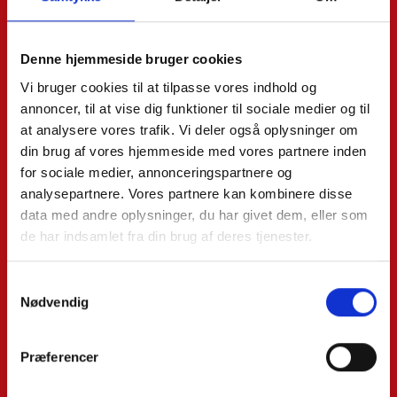
Denne hjemmeside bruger cookies
Vi bruger cookies til at tilpasse vores indhold og
annoncer, til at vise dig funktioner til sociale medier og til
at analysere vores trafik. Vi deler også oplysninger om
din brug af vores hjemmeside med vores partnere inden
for sociale medier, annonceringspartnere og
analysepartnere. Vores partnere kan kombinere disse
data med andre oplysninger, du har givet dem, eller som
de har indsamlet fra din brug af deres tjenester.
Samtykkevalg
Nødvendig
Præferencer
Taylan Secilmis
Cand.merc.fir (finansiering & regnskab)