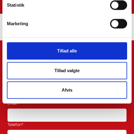
tas@skatteinform.dk
Statistik
Marketing
Tillad alle
Navn*:
Tillad valgte
Efternavn:
Afvis
Email*:
Telefon*: