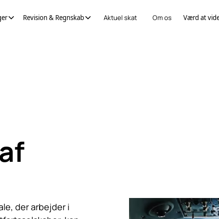
ger
Revision & Regnskab
Aktuel skat
Om os
Værd at vid
af
le, der arbejder i