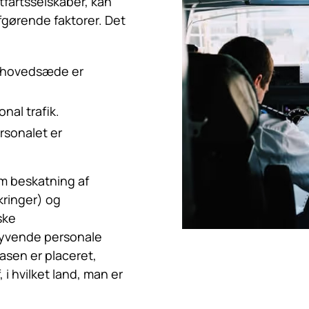
ftfartsselskaber, kan
gørende faktorer. Det
s hovedsæde er
nal trafik.
ersonalet er
m beskatning af
kringer) og
ske
flyvende personale
sen er placeret,
 i hvilket land, man er