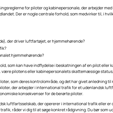
reglerne for piloter og kabinepersonale, der arbejder med luft
ndet. Der er nogle centrale forhold, som medvirker til, i hvilket
), der driver luftfartøjet, er hjemmehørende?
fik?
ersonalet hjemmehørende?
old, som kan have indflydelse i beskatningen af en pilot eller 
. være pilotens eller kabinepersonalets skattemæssige status, 
piloter, som deres kontrolområde, og det har givet anledning 
loter, der arbejder i international trafik for et udenlandsk luf
konomiske konsekvenser for de berørte piloter.
dsk luftfartsselskab, der opererer i international trafik eller e
l trafik, råder vi dig til at søge konkret rådgivning. Du bør som