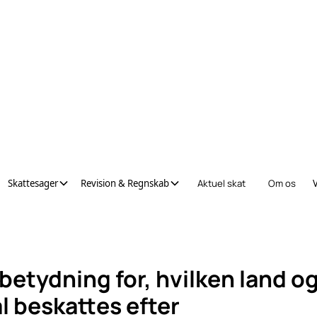
Skattesager
Revision & Regnskab
Aktuel skat
Om os
betydning for, hvilken land og 
l beskattes efter