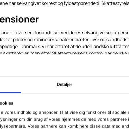
e har selvangivet korrekt og fyldestgørende til Skattestyrel
ensioner
sonalet overser i forbindelse med deres selvangivelse, er pe
r for piloter og kabinepersonale er diæter, livs- og sundhedsf
pligtige i Danmark. Vi har erfaret at de udenlandske luftfartss
e skatteregler, men efter Skattestyrelsens kontrol har de ikke 
ig indkomst. Bemærk at der er specielle regler for logi for fly
attegnet eller arbejdsgiveradministrerende er der oplysningspl
hvilken ordning dine udenlandske pensionsordninger hører unde
Detaljer
ookies
se vores indhold og annoncer, til at vise dig funktioner til sociale
gøre, og det er svært at gennemskue i hvilket land man er socia
oplysninger om din brug af vores hjemmeside med vores partnere i
r.
ysepartnere. Vores partnere kan kombinere disse data med andr