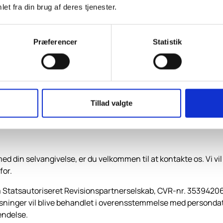
 i Danmark, og arbejder som flyvende personale i to eller flere
et fra din brug af deres tjenester.
 land vedkommende er social sikret i. Hjemmebasen er det st
ftfartsselskabet under normale omstændigheder ikke er ansvarl
Præferencer
Statistik
e, Schweiz og lande udenfor EU, som Danmark har indgået særa
re anvendelig, her skal myndighederne indbyrdes afgøre ved
Tillad valgte
nsvar for at undersøge, hvor vedkommende er social sikret. Vi 
ige land. Dette gøres ved at kontakte den ansvarlig myndighed
med din selvangivelse, er du velkommen til at kontakte os. Vi v
for.
m Statsautoriseret Revisionspartnerselskab, CVR-nr. 35394206
ninger vil blive behandlet i overensstemmelse med persondat
endelse.