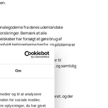
sen.
rsonalegoderne fra deres udenlandske
orsikringer. Bemærk at alle
elskaber har forsøgt at gøre brug af
opfyldt betingelserne herfor, og piloterne er
vende personale.
igt for disse pensionsordninger til
r i den danske skattelovgivning, og samtidig
Om
 medier og til at analysere
l sikret i. Reglerne er kompliceret, og der
nden for sociale medier,
e oplysninger, du har givet