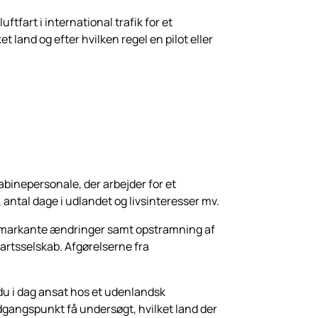
fart i international trafik for et
 land og efter hvilken regel en pilot eller
kabinepersonale, der arbejder for et
antal dage i udlandet og livsinteresser mv.
til markante ændringer samt opstramning af
tfartsselskab. Afgørelserne fra
r du i dag ansat hos et udenlandsk
 udgangspunkt få undersøgt, hvilket land der