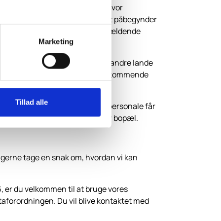
 EU-lande, betragtes det land, hvor
ed, hvor den pågældende normalt påbegynder
igt for indkvartering af det pågældende
Marketing
ftaler med. Ved flyvninger til andre lande
 brug af særaftalerne, hvor vedkommende
Tillad alle
anbefaler, at piloter og kabinepersonale får
 i det land, hvor vedkommende har bopæl.
il gerne tage en snak om, hvordan vi kan
, er du velkommen til at bruge vores
aforordningen. Du vil blive kontaktet med