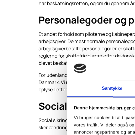
har beskatningsretten, og om du gennem åren
Personalegoder og p
Et andet forhold som piloterne og kabineper
arbejdsgiver. De mest normale personalegode
arbejdsgiverbetalte personalegoder er skatte
reglerne for skattefrie diæter efter de dansk
blevet beskattet af alle diæterne som personl
For udenlandske pensioner, selvom de er priv
Danmark. Vi råder til, at du får undersøgt 
Samtykke
oplyse dette til Skattestyrelsen.
Social sikring
Denne hjemmeside bruger c
Vi bruger cookies til at tilpas
Social sikring kan være svært at have med at 
vores trafik. Vi deler også 
sker ændringer som følge af EU-forordninge
annonceringspartnere og anal