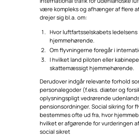
international trafik for udenlandske lu
være kompleks og afhænger af flere af
drejer sig bl.a. om:
Hvor luftfartsselskabets ledelsen
hjemmehørende.
Om flyvningerne foregår i internatio
I hvilket land piloten eller kabinep
skattemæssigt hjemmehørende.
Derudover indgår relevante forhold so
personalegoder (f.eks. diæter og forsi
oplysningspligt vedrørende udenland
pensionsordninger. Social sikring for 
bestemmes ofte ud fra, hvor hjemmeba
hvilket er afgørende for vurderingen af,
social sikret