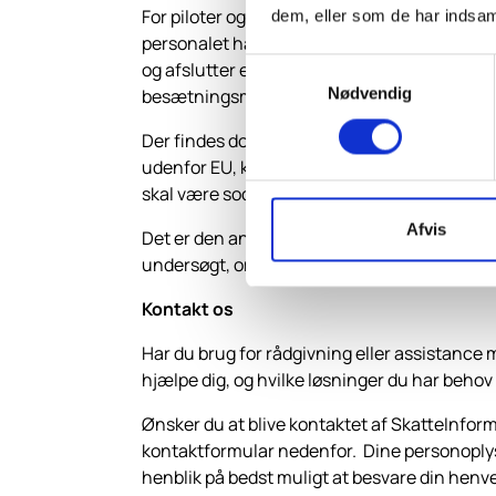
For piloter og kabinepersonale, der har bopæl
dem, eller som de har indsaml
personalet har hjemmebase for at være det
Samtykkevalg
og afslutter en tjenesteperiode, og hvor lu
Nødvendig
besætningsmedlem.
Der findes dog nogle særregler for EØS-land
udenfor EU, kan hjemmebase-reglen ikke væ
skal være social sikret.
Afvis
Det er den ansatte og arbejdsgiver som har a
undersøgt, om de er social sikret i det rigt
Kontakt os
Har du brug for rådgivning eller assistance 
hjælpe dig, og hvilke løsninger du har behov 
Ønsker du at blive kontaktet af SkatteInfor
kontaktformular nedenfor. Dine personoplys
henblik på bedst muligt at besvare din henv