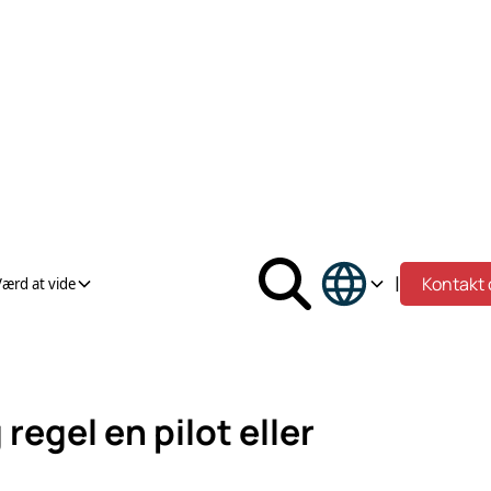
|
Kontakt 
Værd at vide
regel en pilot eller