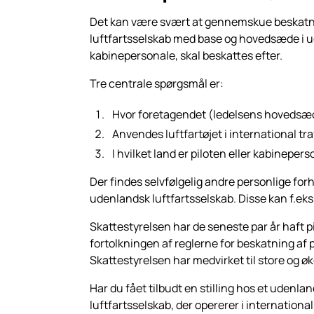
Det kan være svært at gennemskue beskatnings
luftfartsselskab med base og hovedsæde i udla
kabinepersonale, skal beskattes efter.
Tre centrale spørgsmål er:
Hvor foretagendet (ledelsens hovedsæde
Anvendes luftfartøjet i international tra
I hvilket land er piloten eller kabinep
Der findes selvfølgelig andre personlige forh
udenlandsk luftfartsselskab. Disse kan f.eks
Skattestyrelsen har de seneste par år haft 
fortolkningen af reglerne for beskatning af pi
Skattestyrelsen har medvirket til store og ø
Har du fået tilbudt en stilling hos et udenlan
luftfartsselskab, der opererer i internationa