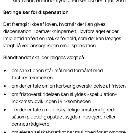
skatteansættende myndighed senest den 1. juli 2001.
Betingelser for dispensation
Det fremgår ikke af loven, hvornår der kan gives
dispensation. I bemærk­ningerne til lovforslaget er der
imidlertid anført en række forhold, som der kan lægges
vægt på ved ansøgningen om dispensation.
Blandt andet skal der lægges vægt på
om sanktionen står mål med formålet med
fristbestemmelsen
om der er tale om en kortvarig overskridelse af fristen
om fristoverskridelsen kan skyldes »spekulation« i
indkomstudviklingen i virksomheden
om der er tale om undskyldelige omstændigheder
såsom pludselig opstået sygdom hos ejeren eller
dennes rådgivere
om ejeren selskabsretligt har mulighed for at omgøre