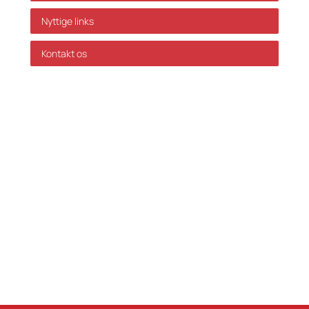
Nyttige links
Kontakt os
GDPR Politik
Servicevilkår
Databehandleraftale
Karriere hos Skatteinform
© 2024 Skatteinform. Alle rettigheder reserveret.