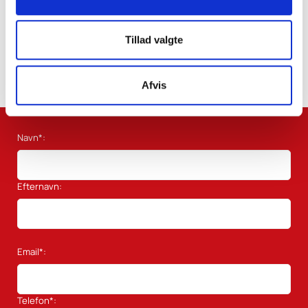
Cand.merc.fir (finansiering & regnskab)
tas@skatteinform.dk
Tillad valgte
Afvis
Navn*:
Efternavn:
Email*:
Telefon*: