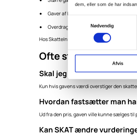
Større gaver mellem familiemedlemmer
dem, eller som de har indsaml
Gaver af høj værdi fra udlandet
Samtykkevalg
Nødvendig
Overdragelse af kunst, smykker, ejendo
Hos SkatteInform sikrer vi, at gavebrevet l
Ofte stillede spørgs
Afvis
Skal jeg betale skat af en g
Kun hvis gavens værdi overstiger den skattef
Hvordan fastsætter man h
Ud fra den pris, gaven ville kunne sælges ti
Kan SKAT ændre vurdering