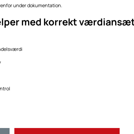
 ovenfor under dokumentation.
jælper med korrekt værdiansæ
andelsværdi
v
ntrol