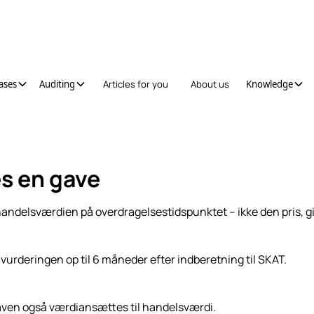
ases
Auditing
Articles for you
About us
Knowledge
s en gave
andelsværdien på overdragelsestidspunktet – ikke den pris, give
urderingen op til 6 måneder efter indberetning til SKAT.
aven også værdiansættes til handelsværdi.