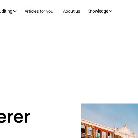
uditing
Articles for you
About us
Knowledge
erer