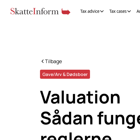
Tax advice
Tax cases
A
Tilbage
Gave/Arv & Dødsboer
Valuation
Sådan fung
reglerne