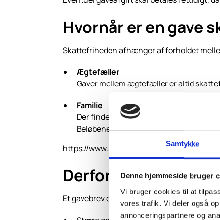
Eventuel gaveafgift skal betales rettidigt, da
Hvornår er en gave sk
Skattefriheden afhænger af forholdet mell
Ægtefæller
Gaver mellem ægtefæller er altid skattef
Familie
Der findes faste
skattefrie beløbsgræn
Beløbene justeres årligt af Skat. Se de
Samtykke
https://www.skatteinform.dk/graenser-sats
Derfor bør du overve
Denne hjemmeside bruger c
Vi bruger cookies til at tilpas
Et gavebrev er særligt vigtigt ved:
vores trafik. Vi deler også 
annonceringspartnere og anal