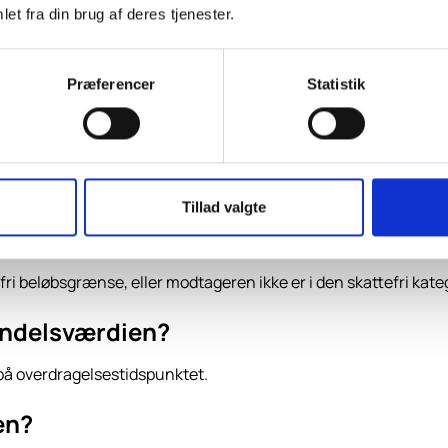
et fra din brug af deres tjenester.
Præferencer
Statistik
m mv.
ever op til gældende lovkrav, og at værdiansættelsen dokumente
mål (FAQ)
Tillad valgte
ave?
ri beløbsgrænse, eller modtageren ikke er i den skattefri kateg
andelsværdien?
l på overdragelsestidspunktet.
en?