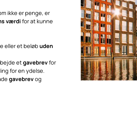
om ikke er penge, er
s værdi
for at kunne
e eller et beløb
uden
rbejde et
gavebrev
for
ing for en ydelse.
både
gavebrev
og