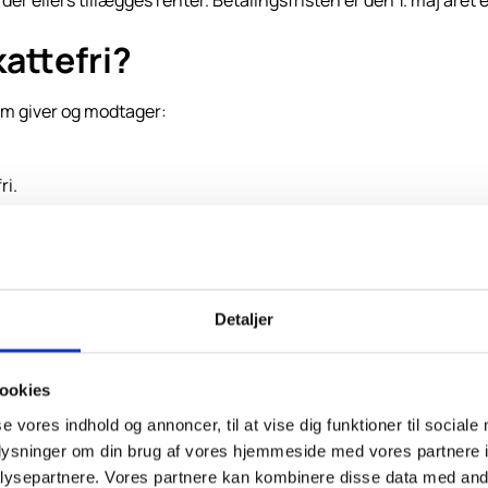
 der ellers tillægges renter. Betalingsfristen er den 1. maj åre
attefri?
em giver og modtager:
ri.
ser
for gaver til nærmeste familie.
 gældende grænser her:
Detaljer
er/afgifter-og-gebyrer
je et gavebrev
ookies
se vores indhold og annoncer, til at vise dig funktioner til sociale
oplysninger om din brug af vores hjemmeside med vores partnere i
ysepartnere. Vores partnere kan kombinere disse data med andr