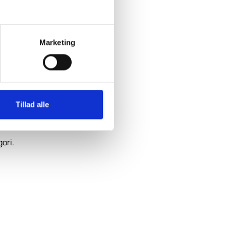
Marketing
res korrekt.
Tillad alle
ori.