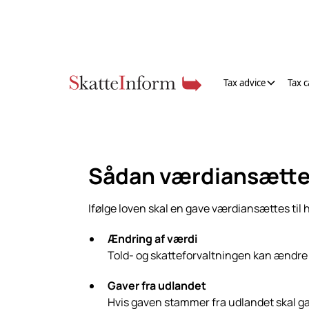
Tax advice
Tax c
Sådan værdiansætte
Ifølge loven skal en gave værdiansættes til h
Ændring af værdi
Told- og skatteforvaltningen kan ændre v
Gaver fra udlandet
Hvis gaven stammer fra udlandet skal g