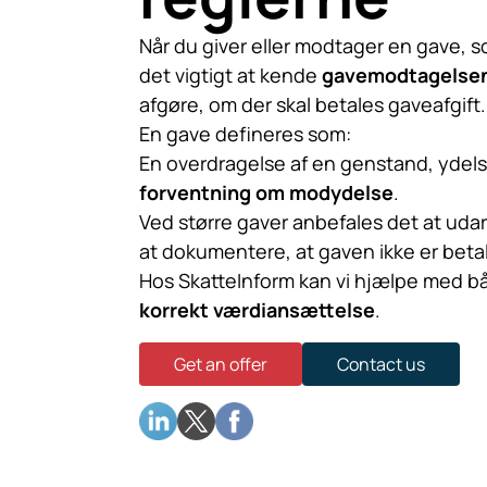
Når du giver eller modtager en gave, s
det vigtigt at kende
gavemodtagelsen
afgøre, om der skal betales gaveafgift.
En gave defineres som:
En overdragelse af en genstand, ydels
forventning om modydelse
.
Ved større gaver anbefales det at uda
at dokumentere, at gaven ikke er betal
Hos SkatteInform kan vi hjælpe med 
korrekt værdiansættelse
.
Get an offer
Contact us