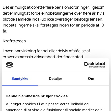
Det er muligt at oprette flere pensionsordninger, ligesom
det er muligt at fordele indbetalingerne over flere år, hvis
blot de samlede indskud ikke overstiger beløbsgrænsen.
Indbetalingerne skal foretages inden for en periode af 10
år.
Ikrafttræden
Loven har virkning for hel eller delvis afståelse af
erhvervsmæssig virksomhed, der finder sted i
indkomståret 2001 eller senere.
SkatteInform påtager sig ikke ansvar for dispositioner,
der måtte træffes på baggrund af dette nyhedsbrev
Samtykke
Detaljer
Om
uden forudgående rådgivning. Vi påtager os ligeledes
ikke ansvar for fejl og mangler.
Denne hjemmeside bruger cookies
Vi bruger cookies til at tilpasse vores indhold og
annoncer, til at vise dig funktioner til sociale medier og til