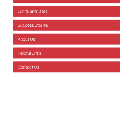
Limits and rates
Success Stories
About Us
Helpful Links
Contact Us
GDPR Policy
Terms of Service
Databehandleraftale