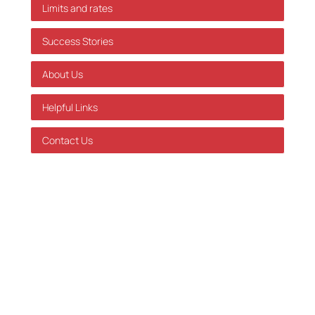
Limits and rates
Success Stories
About Us
Helpful Links
Contact Us
GDPR Policy
Terms of Service
Databehandleraftale
Careers at Skatteinform