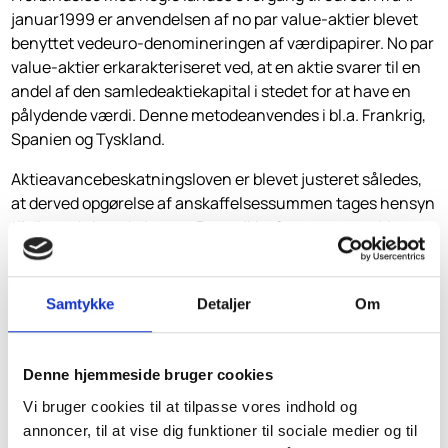
januar1999 er an­vendelsen af no par value-aktier blevet
benyttet vedeuro-denomineringen af værdipapirer. No par
value-aktier erkarakteriseret ved, at en aktie svarer til en
andel af den samledeaktiekapital i stedet for at have en
pålydende værdi. Denne metodeanvendes i bl.a. Frankrig,
Spanien og Tyskland.
Aktieavancebeskatningsloven er blevet justeret således,
at derved opgørelse af anskaffelsessummen tages hensyn
til disse aktierseksistens. Der er ikke foretaget ændringer
vedrørende aktier medpålydende værdi.
Bestemmelserne om no par value-aktier har virkning fra
Samtykke
Detaljer
Om
den 1.januar 1999.
SkatteInform påtager sig ikke ansvar for dispositioner,
Denne hjemmeside bruger cookies
der måtte træffes på baggrund af dette nyhedsbrev
uden forudgående rådgivning. Vi påtager os ligeledes
Vi bruger cookies til at tilpasse vores indhold og
ikke ansvar for fejl og mangler.
annoncer, til at vise dig funktioner til sociale medier og til