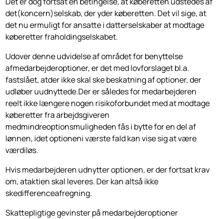
Det er dog fortsat en betingelse, at køberetten udstedes af
det(kon­cern)selskab, der yder køberetten. Det vil sige, at
det nu ermuligt for ansatte i datterselskaber at modtage
køberetter fraholdingselskabet.
Udover denne udvidelse af området for benyttelse
afmedarbejderoptioner, er det med lovforslaget bl.a.
fastslået, atder ikke skal ske beskatning af optio­ner, der
udløber uudnyttede.Der er således for medarbejderen
reelt ikke længere nogen risikoforbundet med at modtage
køberetter fra arbejdsgive­ren
medmindreoptionsmuligheden fås i bytte for en del af
lønnen, idet opti­oneni værste fald kan vise sig at være
værdiløs.
Hvis medarbejderen udnytter optionen, er der fortsat krav
om, ataktien skal leveres. Der kan altså ikke
skedifferenceafregning.
Skattepligtige gevinster på medarbejderoptioner