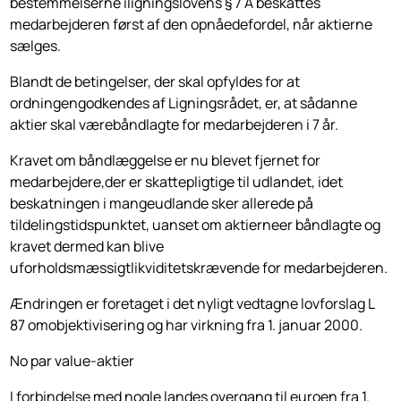
bestemmelserne iligningslo­vens § 7 A beskattes
medarbejderen først af den opnåedefordel, når aktierne
sælges.
Blandt de betingelser, der skal opfyldes for at
ordningengodkendes af Lig­ningsrådet, er, at sådanne
aktier skal værebåndlagte for medarbejderen i 7 år.
Kravet om båndlæggelse er nu blevet fjernet for
medarbejdere,der er skatte­pligtige til udlandet, idet
beskatningen i mangeudlande sker allerede på
tildelingstidspunktet, uanset om aktierneer båndlagte og
kravet dermed kan blive
uforholdsmæssigtlikviditetskrævende for medarbejderen.
Ændringen er foretaget i det nyligt vedtagne lovforslag L
87 omobjektivise­ring og har virkning fra 1. januar 2000.
No par value-aktier
I forbindelse med nogle landes overgang til euroen fra 1.