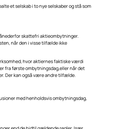
alte et selskab i to nye selskaber og stå som
ånederfor skattefri aktieombytninger.
en, når den i visse tilfælde ikke
irksomhed, hvor aktiernes faktiske værdi
r fra første ombytningsdag,eller når det
tier. Der kan også være andre tilfælde.
gfusioner med henholdsvis ombytningsdag,
.
nger end de hidtil gældende regler. Især