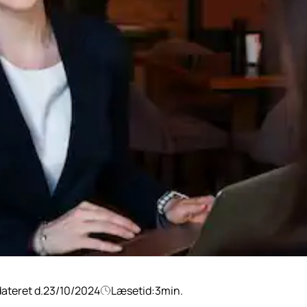
ateret d.
23/10/2024
Læsetid:
3
min.