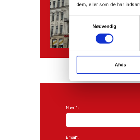
dem, eller som de har indsaml
Samtykkevalg
Nødvendig
Afvis
Navn*:
Email*: