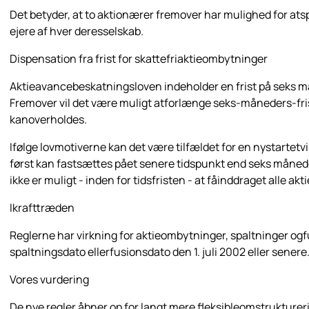
Det betyder, at to aktionærer fremover har mulighed for atsp
ejere af hver deresselskab.
Dispensation fra frist for skattefriaktieombytninger
Aktieavancebeskatningsloven indeholder en frist på seks m
Fremover vil det være muligt atforlænge seks-måneders-frist
kanoverholdes.
Ifølge lovmotiverne kan det være tilfældet for en nystartetv
først kan fastsættes pået senere tidspunkt end seks månede
ikke er muligt - inden for tidsfristen - at fåinddraget alle ak
Ikrafttræden
Reglerne har virkning for aktieombytninger, spaltninger o
spaltningsdato ellerfusionsdato den 1. juli 2002 eller senere
Vores vurdering
De nye regler åbner op for langt mere fleksibleomstruktureri