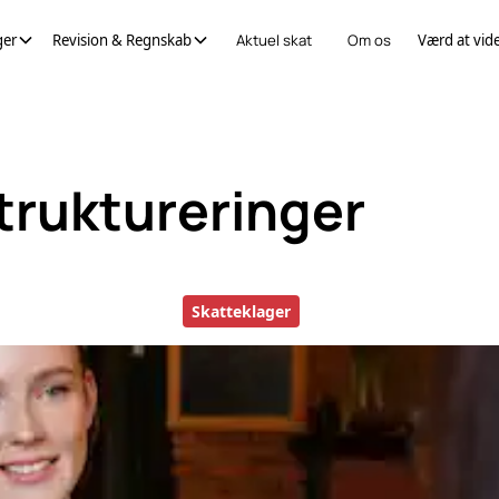
ger
Revision & Regnskab
Aktuel skat
Om os
Værd at vid
truktureringer
Skatteklager