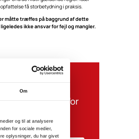
opfattelse få storbetydning i praksis.
der måtte træffes på baggrund af dette
geledes ikke ansvar for fejl og mangler.
Om
ores nyhedsbrev for
rste til at få
 medier og til at analysere
nden for sociale medier,
e oplysninger, du har givet