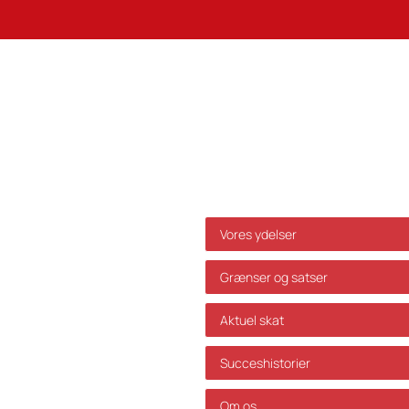
Genveje
Vores ydelser
Grænser og satser
Aktuel skat
Succeshistorier
Om os