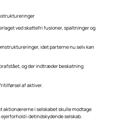
mstruktureringer
erlaget ved skattefri fusioner, spaltninger og
eomstruk­tureringer, idet parterne nu selv kan
orafstået, og der indtræder beskatning
tilførsel af aktiver.
,at aktionærerne i selskabet skulle modtage
s ejerforhold i detindskydende selskab.