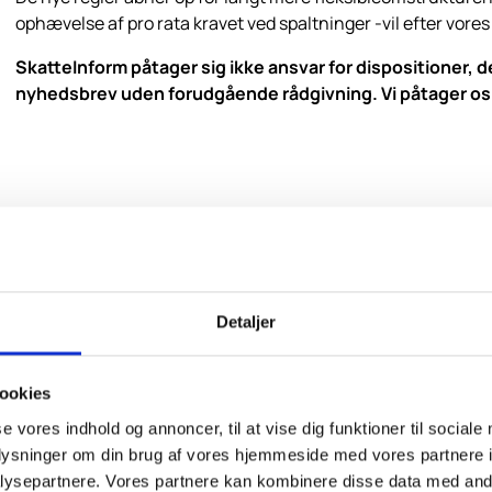
ophævelse af pro rata kravet ved spaltninger -vil efter vores 
SkatteInform påtager sig ikke ansvar for dispositioner, 
nyhedsbrev uden forudgående rådgivning. Vi påtager os li
Detaljer
Tilmeld dig v
at være den fø
ookies
skattenyt
se vores indhold og annoncer, til at vise dig funktioner til sociale
oplysninger om din brug af vores hjemmeside med vores partnere i
ysepartnere. Vores partnere kan kombinere disse data med andr