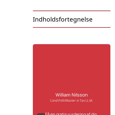
Indholdsfortegnelse
William Nilsson
Cand.Polit/Master in Tax LL.M.
Få en gratis vurdering af din