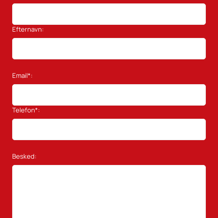
Efternavn:
Email*:
Telefon*:
Besked: