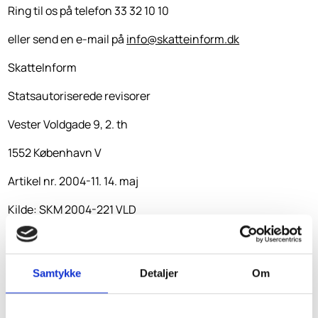
Ring til os på telefon 33 32 10 10
eller send en e-mail på
info@skatteinform.dk
SkatteInform
Statsautoriserede revisorer
Vester Voldgade 9, 2. th
1552 København V
Artikel nr. 2004-11. 14. maj
Kilde: SKM 2004-221 VLD
SkatteInform påtager sig ikke ansvar for dispositioner,
der måtte træffes på baggrund af dette nyhedsbrev
uden forudgående rådgivning. Vi påtager os ligeledes
Samtykke
Detaljer
Om
ikke ansvar for fejl og mangler.