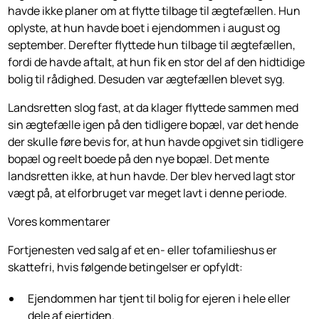
havde ikke planer om at flytte tilbage til ægtefællen. Hun
oplyste, at hun havde boet i ejendommen i august og
september. Derefter flyttede hun tilbage til ægtefællen,
fordi de havde aftalt, at hun fik en stor del af den hidtidige
bolig til rådighed. Desuden var ægtefællen blevet syg.
Landsretten slog fast, at da klager flyttede sammen med
sin ægtefælle igen på den tidligere bopæl, var det hende
der skulle føre bevis for, at hun havde opgivet sin tidligere
bopæl og reelt boede på den nye bopæl. Det mente
landsretten ikke, at hun havde. Der blev herved lagt stor
vægt på, at elforbruget var meget lavt i denne periode.
Vores kommentarer
Fortjenesten ved salg af et en- eller tofamilieshus er
skattefri, hvis følgende betingelser er opfyldt:
Ejendommen har tjent til bolig for ejeren i hele eller
dele af ejertiden.