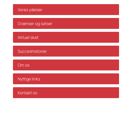
Vores ydelser
Grænser og satser
Aktuel skat
Succeshistorier
Om os
Nyttige links
Kontakt os