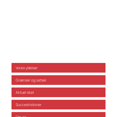
E-mail:
info@skatteinform.dk
Ansvarsfraskrivelse
Da ovenstående alene er vejledende påtager vi os
ikke ansvar for dispositioner, der måtte træffes på
baggrund af ovenstående uden forudgående
individuel rådgivning. Vi påtager os ikke ansvar for
fejl og mangler.
Genveje
Vores ydelser
Grænser og satser
Aktuel skat
Succeshistorier
Om os