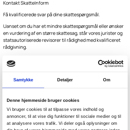
Kontakt SkatteInform
Få kvalificerede svar på dine skattespørgsmål.
Uanset om du har et mindre skattespørgsmål eller ønsker
en vurdering af en større skattesag, står vores jurister og
statsautoriserede revisorer til rådighed med kvalificeret
rådgivning.
Ring til os på telefon 33 32 10 10
Send en e-mail på
info@skatteinform.dk
Samtykke
Detaljer
Om
eller besøg os på
www.skatteinform.dk
SkatteInform
Denne hjemmeside bruger cookies
Statsautoriserede revisorer
Vi bruger cookies til at tilpasse vores indhold og
Vester Voldgade 9, 2. th.
annoncer, til at vise dig funktioner til sociale medier og til
at analysere vores trafik. Vi deler også oplysninger om
1552 København V