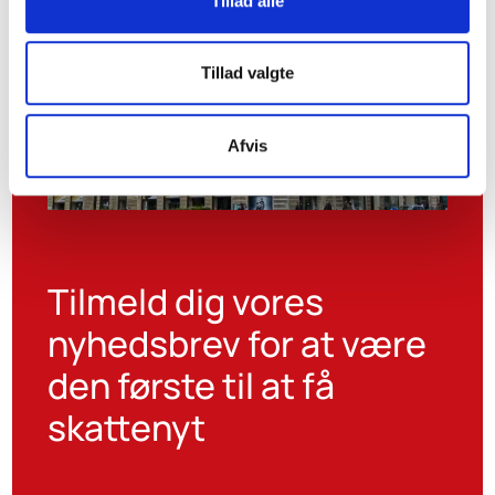
Tillad alle
Tillad valgte
Afvis
Tilmeld dig vores
nyhedsbrev for at være
den første til at få
skattenyt