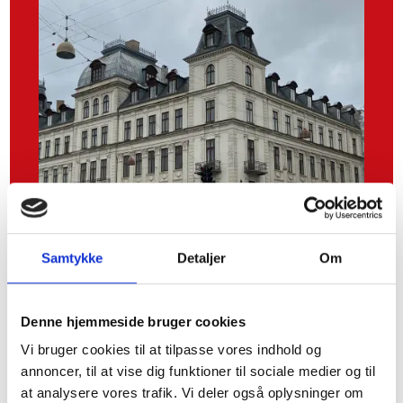
Samtykke
Detaljer
Om
Tilmeld dig vores
Denne hjemmeside bruger cookies
Vi bruger cookies til at tilpasse vores indhold og
nyhedsbrev for at være
annoncer, til at vise dig funktioner til sociale medier og til
den første til at få
at analysere vores trafik. Vi deler også oplysninger om