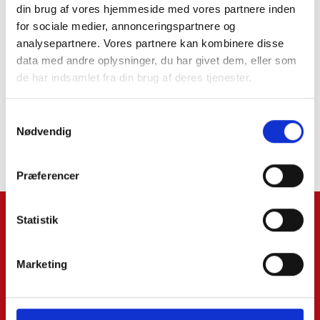
din brug af vores hjemmeside med vores partnere inden
skattenyt
for sociale medier, annonceringspartnere og
analysepartnere. Vores partnere kan kombinere disse
data med andre oplysninger, du har givet dem, eller som
de har indsamlet fra din brug af deres tjenester.
Samtykkevalg
Nødvendig
Ved at trykke tilmeld accepterer du vores
Terms and Conditions
.
Præferencer
Statistik
Navn*:
Marketing
Efternavn: