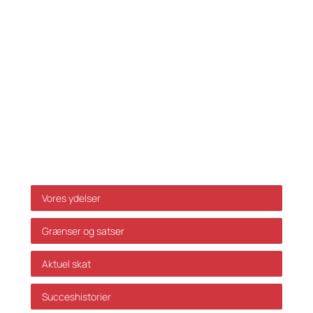
Fax: 33 32 39 10
E-mail:
info@skatteinform.dk
Ansvarsfraskrivelse
Da ovenstående alene er vejledende påtager vi os
ikke ansvar for dispositioner, der måtte træffes på
baggrund af ovenstående uden forudgående
individuel rådgivning. Vi påtager os ikke ansvar for
fejl og mangler.
Genveje
Vores ydelser
Grænser og satser
Aktuel skat
Succeshistorier