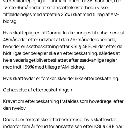
væretskattepligtig til Danmark inden for 36 måneder, i de
første 36måneder af sit ansættelses­forhold i visse
tilfælde nøjes med atbetale 25% i skat med tillæg af AM-
bidrag.
Hvis skattepligten til Danmark ikke bringes til ophør senest
48måneder efter udløbet af den 36-måneders periode,
hvor der er sketbeskatning efter KSL § 48 E, vil der efter de
hidtil gældenderegler ske en efterbeskatning, således at
hele vederlaget bliverbeskattet efter sædvanlige regler
med indtil 59% med tillæg afAM-bidrag.
Hvis skatteyder er forsker, sker der ikke efterbeskatning.
Ophævelse af efterbeskatningen
Kravet om efterbeskatning frafaldes som hovedregel efter
den nyelov.
Dog vil der fortsat ske efterbeskatning, hvis skatteyder
indenfor fem år forud for ansættelsen efter KSL § 48 E har