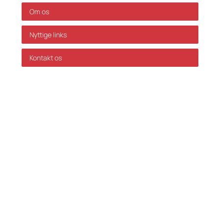
Om os
Nyttige links
Kontakt os
GDPR Politik
Servicevilkår
Databehandleraftale
Karriere hos Skatteinform
© 2024 Skatteinform. Alle rettigheder reserveret.