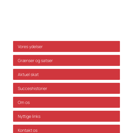
ikke ansvar for dispositioner, der måtte træffes på
baggrund af ovenstående uden forudgående
individuel rådgivning. Vi påtager os ikke ansvar for
fejl og mangler.
Genveje
Vores ydelser
Grænser og satser
Aktuel skat
Succeshistorier
Om os
Nyttige links
Kontakt os