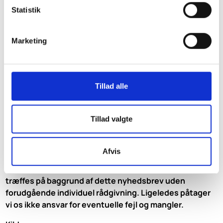
spørgsmål.
Statistik
Vi giver kvalificerede svar på dine skattespørgsmål. Hvis du
har interesse i assistance med opgørelse af den
Marketing
skattepligtige indkomst, står vi gerne til rådighed mod
honorar efter nærmere aftale.
Send en e-mail på
info@skatteinform.dk
Tillad alle
SkatteInform Statsautoriseret
Tillad valgte
Revisionspartnerselskab
Frederiksborggade 54 1. tv
1360 København K
Afvis
Vi påtager os ikke ansvar for dispositioner, der måtte
træffes på baggrund af dette nyhedsbrev uden
forudgående individuel rådgivning. Ligeledes påtager
vi os ikke ansvar for eventuelle fejl og mangler.