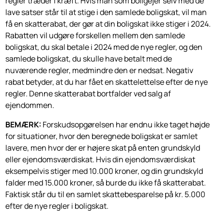
regler træder i kræft. Hvis man som boligejer selv med de
lave satser står til at stige i den samlede boligskat, vil man
få en skatterabat, der gør at din boligskat ikke stiger i 2024.
Rabatten vil udgøre forskellen mellem den samlede
boligskat, du skal betale i 2024 med de nye regler, og den
samlede boligskat, du skulle have betalt med de
nuværende regler, medmindre den er nedsat. Negativ
rabat betyder, at du har fået en skattelettelse efter de nye
regler. Denne skatterabat bortfalder ved salg af
ejendommen.
BEMÆRK:
Forskudsopgørelsen har endnu ikke taget højde
for situationer, hvor den beregnede boligskat er samlet
lavere, men hvor der er højere skat på enten grundskyld
eller ejendomsværdiskat. Hvis din ejendomsværdiskat
eksempelvis stiger med 10.000 kroner, og din grundskyld
falder med 15.000 kroner, så burde du ikke få skatterabat.
Faktisk står du til en samlet skattebesparelse på kr. 5.000
efter de nye regler i boligskat.