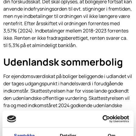
din forskudsskat. Det skal oplyses, at boligejere fortsat kan
anvende indefrysningsorden til evt. stigninger i fremtiden,
men nye indbetalinger til ordningen vil ikke længere være
rentefrit. Efter årsskiftet vil ordningen forrentes med
3,57% (2024). Indbetalinger mellem 2018-2023 forrentes
ikke. Renten er ikke fradragsberettiget, renten svarer ca.
til 5,3% på et almindeligt banklån.
Udenlandsk sommerbolig
For ejendomsværdiskat på boliger beliggende i udlandet vil
der tages udgangspunkt i handelsværdi i forudgående
indkomstår. Skattestyrelsen har for visse lande godkendt
den udenlandske offentlige vurdering. Skattestyrelsen vil
fra og med indkomståret 2024 godkende udenlandske
vurderinger for ejendomme, der er beliggende i Sverige og
Storbritannien. For ejendomme beliggende i andre lande
hvor deres ejendomsvurdering ikke kan sidestilles med
dansk vurdering, skal man bruge købsprisen i købsåret og
Samtykke
Detaljer
Om