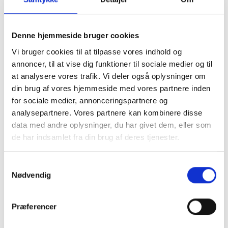
anvende et prisindeks til at fremindeksere
handelsværdien for at opnå samme prisniveau tilsvarende
på danske ejendomme. For ejendomme beliggende i lande
Denne hjemmeside bruger cookies
hvor der ikke findes et prisindeks for det pågældende land,
Vi bruger cookies til at tilpasse vores indhold og
skal man anvende den danske prisindeks.
annoncer, til at vise dig funktioner til sociale medier og til
at analysere vores trafik. Vi deler også oplysninger om
Eksempel
din brug af vores hjemmeside med vores partnere inden
for sociale medier, annonceringspartnere og
Vi henviser til vores artikel
her
, der viser et eksempel på
analysepartnere. Vores partnere kan kombinere disse
beregning af ejendomsværdiskat og grundskyld med
data med andre oplysninger, du har givet dem, eller som
skatterabat for en dansk ejendom.
de har indsamlet fra din brug af deres tjenester.
Kontakt os
Samtykkevalg
Nødvendig
Vi kan hjælpe med at omstille jer til de nye regler for
ejendomsværdiskatten og oplyse hvilken indflydelse det
kan have for din boligskat og hvordan du kan håndtere det
Præferencer
skattemæssigt. Vær mere end velkommen til at kontakte
en af vores professionelle skatterådgivere for yderligere