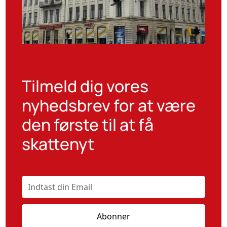
Tilmeld dig vores
nyhedsbrev for at være
den første til at få
skattenyt