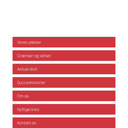
baggrund af ovenstående uden forudgående
individuel rådgivning. Vi påtager os ikke ansvar for
fejl og mangler.
Genveje
Vores ydelser
Grænser og satser
Aktuel skat
Succeshistorier
Om os
Nyttige links
Kontakt os