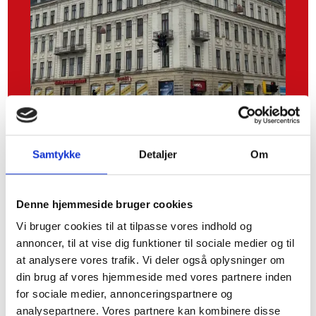
Samtykke
Detaljer
Om
Tilmeld dig vores
nyhedsbrev for at være
Denne hjemmeside bruger cookies
den første til at få
Vi bruger cookies til at tilpasse vores indhold og
skattenyt
annoncer, til at vise dig funktioner til sociale medier og til
at analysere vores trafik. Vi deler også oplysninger om
din brug af vores hjemmeside med vores partnere inden
for sociale medier, annonceringspartnere og
analysepartnere. Vores partnere kan kombinere disse