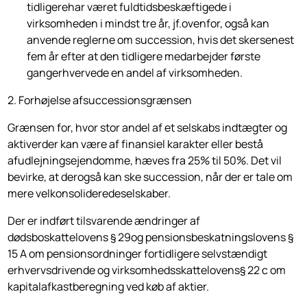
tidligerehar været fuldtidsbeskæftigede i
virksomheden i mindst tre år, jf.ovenfor, også kan
anvende reglerne om succession, hvis det skersenest
fem år efter at den tidligere medarbejder første
gangerhvervede en andel af virksomheden.
2. Forhøjelse afsuccessionsgrænsen
Grænsen for, hvor stor andel af et selskabs indtægter og
aktiverder kan være af finansiel karakter eller bestå
afudlejningsejendomme, hæves fra 25% til 50%. Det vil
bevirke, at derogså kan ske succession, når der er tale om
mere velkonsolideredeselskaber.
Der er indført tilsvarende ændringer af
dødsboskattelovens § 29og pensionsbeskatningslovens §
15 A om pensionsordninger fortidligere selvstændigt
erhvervsdrivende og virksomhedsskattelovens§ 22 c om
kapitalafkastberegning ved køb af aktier.