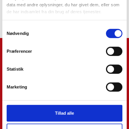
data med andre oplysninger, du har givet dem, eller som
de har indsamlet fra din brug af deres tjenester.
Ved at trykke tilmeld accepterer du vores
Terms and Conditions
.
Samtykkevalg
Nødvendig
Navn*:
Præferencer
Statistik
Efternavn:
Marketing
Email*:
Tillad alle
Telefon*: