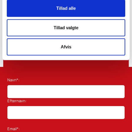
Tillad alle
Tillad valgte
Afvis
Ved at trykke tilmeld accepterer du vores
Terms and Conditions
.
Navn*:
Efternavn:
Email*: