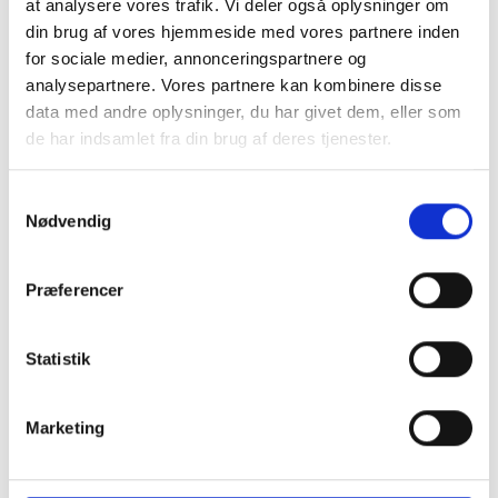
at analysere vores trafik. Vi deler også oplysninger om
din brug af vores hjemmeside med vores partnere inden
for sociale medier, annonceringspartnere og
analysepartnere. Vores partnere kan kombinere disse
data med andre oplysninger, du har givet dem, eller som
de har indsamlet fra din brug af deres tjenester.
Samtykkevalg
Nødvendig
Præferencer
Tilmeld dig vores
Statistik
nyhedsbrev for at være
Marketing
den første til at få
skattenyt