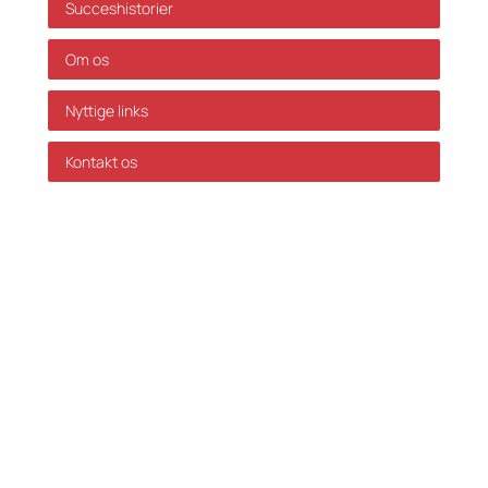
Succeshistorier
Om os
Nyttige links
Kontakt os
GDPR Politik
Servicevilkår
Databehandleraftale
Karriere hos Skatteinform
© 2024 Skatteinform. Alle rettigheder reserveret.