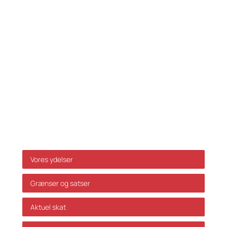
Tlf.:
33 32 10 10
Fax: 33 32 39 10
E-mail:
info@skatteinform.dk
Ansvarsfraskrivelse
Da ovenstående alene er vejledende påtager vi os
ikke ansvar for dispositioner, der måtte træffes på
baggrund af ovenstående uden forudgående
individuel rådgivning. Vi påtager os ikke ansvar for
fejl og mangler.
Genveje
Vores ydelser
Grænser og satser
Aktuel skat