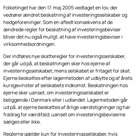
Folketinget har den 17. maj 2005 vedtaget en lov, der
vedrører ændret beskatning af investeringsselskaber og
hedgeforeninger. Som en afledt konsekvens af de
ændrede regler for beskatning af investeringsbeviser
bliver det nu også muligt, at have investeringsbeviser i
virksomhedsordningen.
Der indføres nye skatteregler for investeringsselskaber,
der går ud på, at beskatningen sker hos ejerne af
investeringsselskabet, mens selskabet er fritaget for skat.
Ejerne beskattes efter lagermetoden af udbytte og af årets
kursgevinster af selskabets indkomst. Beskatningen hos
ejerne sker uanset, om investeringsselskabet er
beliggende i Danmark eller i udlandet. Lagermetoden går
ud på, at ejerne beskattes af årlige værdistigninger og har
fradrag for værdifald, uanset om investeringsbeviserne
sælges eller ikke.
Reglerne gælder kun for investeringsselskaber, hvis