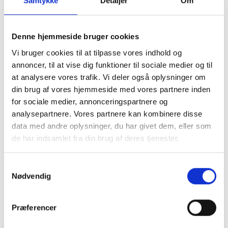
Samtykke
Detaljer
Om
Denne hjemmeside bruger cookies
Vi bruger cookies til at tilpasse vores indhold og
annoncer, til at vise dig funktioner til sociale medier og til
at analysere vores trafik. Vi deler også oplysninger om
Tilmeld dig vores
din brug af vores hjemmeside med vores partnere inden
nyhedsbrev for at være
for sociale medier, annonceringspartnere og
analysepartnere. Vores partnere kan kombinere disse
den første til at få
data med andre oplysninger, du har givet dem, eller som
de har indsamlet fra din brug af deres tjenester.
skattenyt
Samtykkevalg
Nødvendig
Præferencer