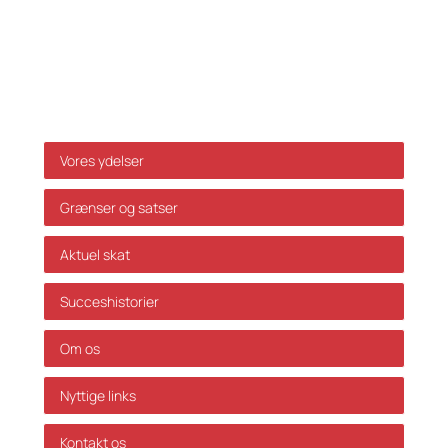
ikke ansvar for dispositioner, der måtte træffes på
baggrund af ovenstående uden forudgående
individuel rådgivning. Vi påtager os ikke ansvar for
fejl og mangler.
Genveje
Vores ydelser
Grænser og satser
Aktuel skat
Succeshistorier
Om os
Nyttige links
Kontakt os