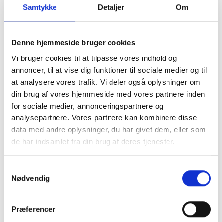
Samtykke
Detaljer
Om
hvis virksomheden på frigivelsestidspunktet kan
dokumentere athave en formue på mindst 125.000 kr.,
og
Denne hjemmeside bruger cookies
hvis virksomheden hidtil har indbetalt moms, A-skat,
Vi bruger cookies til at tilpasse vores indhold og
AM-bidragog lønsumsafgift rettidigt, og
annoncer, til at vise dig funktioner til sociale medier og til
hvis virksomheden ikke er i restance med A-skat, AM-
at analysere vores trafik. Vi deler også oplysninger om
bidrag ogmoms eller har andre restancer til det
din brug af vores hjemmeside med vores partnere inden
offentlige.
for sociale medier, annonceringspartnere og
analysepartnere. Vores partnere kan kombinere disse
Ikrafttræden
data med andre oplysninger, du har givet dem, eller som
de har indsamlet fra din brug af deres tjenester.
Loven har virkning fra og med indkomståret 2003.
Vores vurdering
Samtykkevalg
Nødvendig
Loven er et skridt i den rigtige retning. Men der er stadig
langvej tilbage, før der er tale om en gennemgribende
forenkling afskattesystemet. Loven indfører således alene
Præferencer
forenklinger forlønmodtagere. Det er tvivlsomt, om det vil