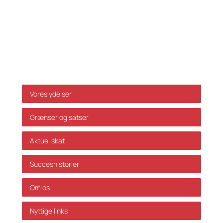
Da ovenstående alene er vejledende påtager vi os
ikke ansvar for dispositioner, der måtte træffes på
baggrund af ovenstående uden forudgående
individuel rådgivning. Vi påtager os ikke ansvar for
fejl og mangler.
Genveje
Vores ydelser
Grænser og satser
Aktuel skat
Succeshistorier
Om os
Nyttige links