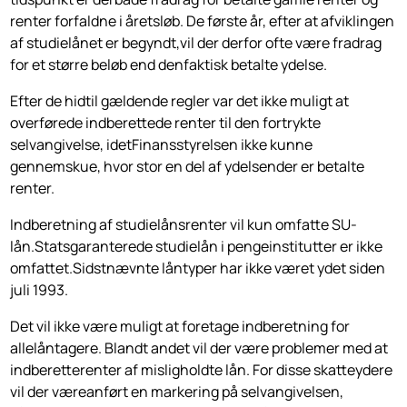
renter forfaldne i åretsløb. De første år, efter at afviklingen
af studielånet er begyndt,vil der derfor ofte være fradrag
for et større beløb end denfaktisk betalte ydelse.
Efter de hidtil gældende regler var det ikke muligt at
overførede indberettede renter til den fortrykte
selvangivelse, idetFinansstyrelsen ikke kunne
gennemskue, hvor stor en del af ydelsender er betalte
renter.
Indberetning af studielånsrenter vil kun omfatte SU-
lån.Statsgaranterede studielån i pengeinstitutter er ikke
omfattet.Sidstnævnte låntyper har ikke været ydet siden
juli 1993.
Det vil ikke være muligt at foretage indberetning for
allelåntagere. Blandt andet vil der være problemer med at
indberetterenter af misligholdte lån. For disse skatteydere
vil der væreanført en markering på selvangivelsen,