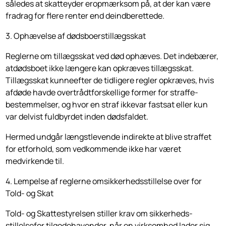
således at skatteyder eropmærksom på, at der kan være
fradrag for flere renter end deindberettede.
3. Ophævelse af dødsboerstillægsskat
Reglerne om tillægsskat ved død ophæves. Det indebærer,
atdødsboet ikke længere kan opkræves tillægsskat.
Tillægsskat kunneefter de tidligere regler opkræves, hvis
afdøde havde overtrådtforskellige former for straffe­
bestemmelser, og hvor en straf ikkevar fastsat eller kun
var delvist fuldbyrdet inden dødsfaldet.
Hermed undgår længstlevende indirekte at blive straffet
for etforhold, som vedkommende ikke har været
medvirkende til.
4. Lempelse af reglerne omsikkerhedsstillelse over for
Told- og Skat
Told- og Skattestyrelsen stiller krav om sikker­heds­­
stillelsefor tilgodehavender, når en virksomhed lader sig