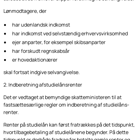
Lønmodtagere, der
har udenlandsk indkomst
har indkomst ved selvstændig erhvervsvirksomhed
ejer anparter, for eksempel skibsanparter
har forskudt regnskabsår
er hovedaktionærer
skal fortsat indgive selvangivelse.
2. Indberetning afstudielåns­renter
Det er vedtaget at bemyndige skatteministeren til at
fastsættesærlige regler om indberetning af studielåns­
renter.
Renter på studielån kan først fratrækkes på det tidspunkt,
hvortilbagebetaling af studielånene begynder. På dette
tidspunkt er derbåde fradrag for betalte gamle renter og