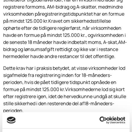
registrere formoms, AM-bidrag og A-skatter, medmindre
virksomheden påregistrerings­tidspunktet har en formue
på mindst 125.000 kr.Kravet om sikkerheds­stillelse
ophørte efter de tidligere reglerførst, når virksomheden
havde en formue på mindst 125.000 kr., ogvirksomheden i
de seneste 18 måneder havde indbetalt moms, A-skat,AM-
bidrag og lønsumsafgift rettidigt og ikke var i restance
hermedeller havde andre restancer til det offentlige.
Dette krav har i praksis betydet, at visse virksomheder lod
sigafmelde fra registrering inden for 18-måneders-
perioden, hvis de pået tidligere tidspunkt opnåede en
formue på mindst 125.000 kr.Virksomhederne lod sig kort
efter registrere igen, idet de hervedkunne undgå at skulle
stille sikkerhed i den resterende del af18-måneders-
perioden.
Reglerne er nu lempede, således at sikkerhedsstillelsen
kanfrigives,