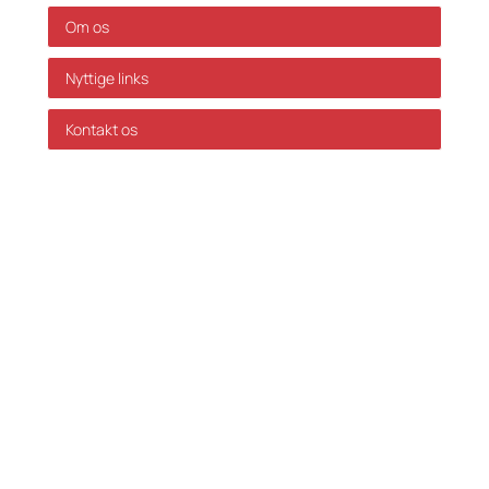
Om os
Nyttige links
Kontakt os
GDPR Politik
Servicevilkår
Databehandleraftale
Karriere hos Skatteinform
© 2024 Skatteinform. Alle rettigheder reserveret.