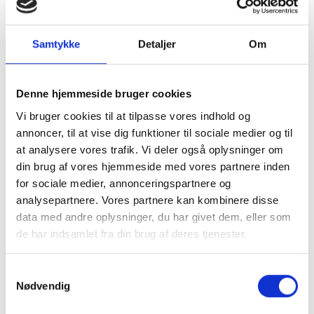
Skatteyder derimod ikke har selvangivet et fradrag, som
skatteyder ikke har været bekendt med, så vil SKAT ofte
anse dette som et glemt fradrag. Vi anbefaler derfor, at der
Samtykke
Detaljer
Om
søges assistance med til udfyldelse og indberetning af
selvangivelsen, så du undgår at blive ramt af disse regler.
Skulle SKAT genoptage en gammel selvangivelse, så bør
Denne hjemmeside bruger cookies
det undersøges om retsgrundlaget for genoptagelsen er
Vi bruger cookies til at tilpasse vores indhold og
tilstede.
annoncer, til at vise dig funktioner til sociale medier og til
at analysere vores trafik. Vi deler også oplysninger om
Kontakt SkatteInform
din brug af vores hjemmeside med vores partnere inden
for sociale medier, annonceringspartnere og
Vi giver kvalificerede svar på dine skattespørgsmål. Hvis I
analysepartnere. Vores partnere kan kombinere disse
er interesserede i assistance med opgørelse af den
data med andre oplysninger, du har givet dem, eller som
skattepligtige indkomst, står vi gerne til rådighed mod
de har indsamlet fra din brug af deres tjenester.
honorar efter nærmere aftale.
Ring til os på telefon 33 32 10 10
Samtykkevalg
Nødvendig
Send en e-mail på
info@skatteinform.dk