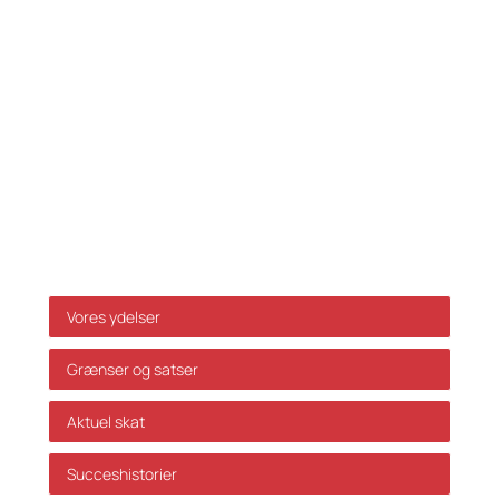
Fax: 33 32 39 10
E-mail:
info@skatteinform.dk
Ansvarsfraskrivelse
Da ovenstående alene er vejledende påtager vi os
ikke ansvar for dispositioner, der måtte træffes på
baggrund af ovenstående uden forudgående
individuel rådgivning. Vi påtager os ikke ansvar for
fejl og mangler.
Genveje
Vores ydelser
Grænser og satser
Aktuel skat
Succeshistorier