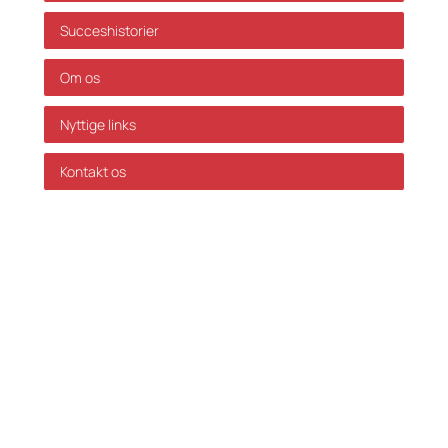
Succeshistorier
Om os
Nyttige links
Kontakt os
GDPR Politik
Servicevilkår
Databehandleraftale
Karriere hos Skatteinform