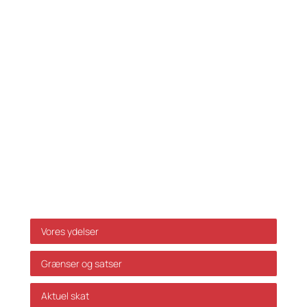
Tlf.:
33 32 10 10
Fax: 33 32 39 10
E-mail:
info@skatteinform.dk
Ansvarsfraskrivelse
Da ovenstående alene er vejledende påtager vi os
ikke ansvar for dispositioner, der måtte træffes på
baggrund af ovenstående uden forudgående
individuel rådgivning. Vi påtager os ikke ansvar for
fejl og mangler.
Genveje
Vores ydelser
Grænser og satser
Aktuel skat