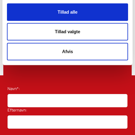
skattenyt
Tillad alle
Tillad valgte
Afvis
Ved at trykke tilmeld accepterer du vores
Terms and Conditions
.
Navn*:
Efternavn: