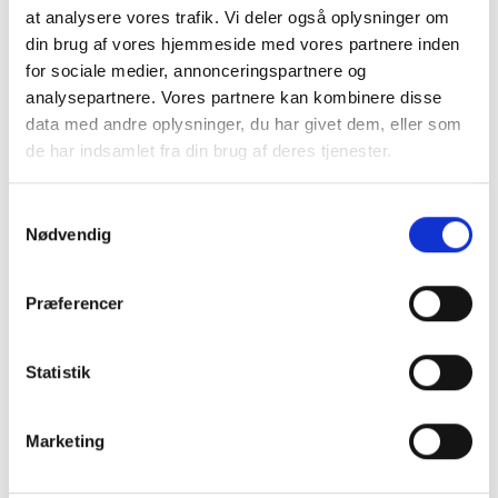
at analysere vores trafik. Vi deler også oplysninger om
din brug af vores hjemmeside med vores partnere inden
for sociale medier, annonceringspartnere og
analysepartnere. Vores partnere kan kombinere disse
data med andre oplysninger, du har givet dem, eller som
de har indsamlet fra din brug af deres tjenester.
Samtykkevalg
Nødvendig
Præferencer
Statistik
Tilmeld dig vores
nyhedsbrev for at være
Marketing
den første til at få