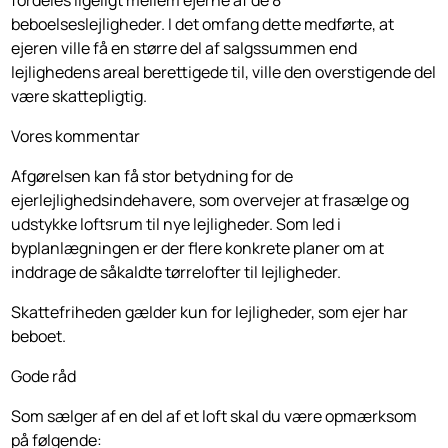
fordeles ligeligt mellem ejerne af de 8
beboelseslejligheder. I det omfang dette medførte, at
ejeren ville få en større del af salgssummen end
lejlighedens areal berettigede til, ville den overstigende del
være skattepligtig.
Vores kommentar
Afgørelsen kan få stor betydning for de
ejerlejlighedsindehavere, som overvejer at frasælge og
udstykke loftsrum til nye lejligheder. Som led i
byplanlægningen er der flere konkrete planer om at
inddrage de såkaldte tørrelofter til lejligheder.
Skattefriheden gælder kun for lejligheder, som ejer har
beboet.
Gode råd
Som sælger af en del af et loft skal du være opmærksom
på følgende: